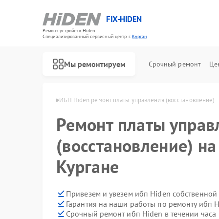
FIX-HIDEN
Ремонт устройств Hiden
Специализированный cервисный центр г.
Курган
Мы ремонтируем
Срочный ремонт
Це
ибп Hiden в Кургане
ИБП Hiden ремонт платы управления (восстановление)
Ремонт платы управ
(восстановление) на
Кургане
Привезем и увезем ибп Hiden собственной
Гарантия на наши работы по ремонту ибп 
Срочный ремонт ибп Hiden в течении часа