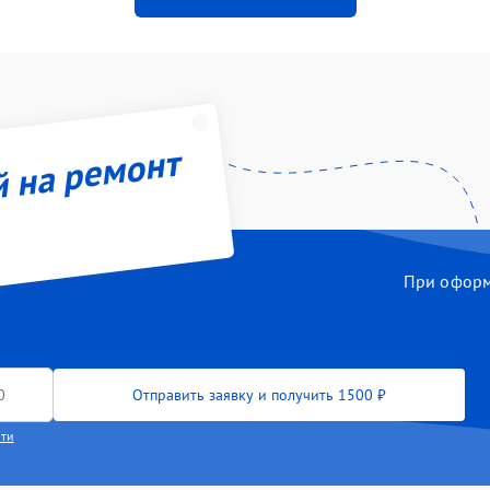
й на ремонт
При оформл
Отправить заявку и получить 1500 ₽
сти