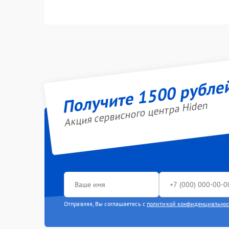
Получите 1500 рубле
Акция сервисного центра Hiden
Отправляя, Вы соглашаетесь с
политикой конфиденциально