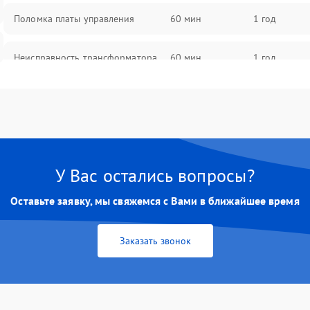
Поломка платы управления
60 мин
1 год
Неисправность трансформатора
60 мин
1 год
Повреждение конденсаторов
60 мин
1 год
Поломка предохранителя
60 мин
1 год
У Вас остались вопросы?
Неисправность системы
60 мин
1 год
охлаждения
Оставьте заявку, мы свяжемся с Вами в ближайшее время
Неисправность индикаторов
60 мин
1 год
Заказать звонок
Поломка фильтров (EMI/EMC)
60 мин
1 год
Неисправность системы защиты
60 мин
1 год