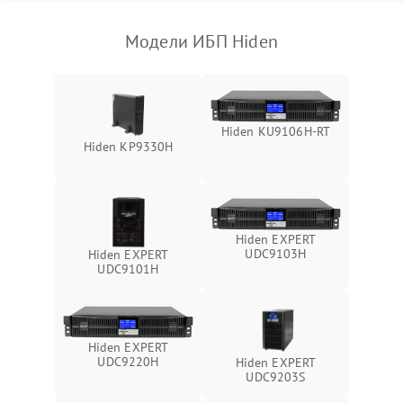
1000 ₽
Подробнее →
(EMI/EMC)
Модели ИБП Hiden
Неисправность системы
1500 ₽
Подробнее →
защиты
Неисправность системы
2000 ₽
Подробнее →
Hiden KU9106H-RT
стабилизации
Hiden KP9330H
Поломка системы
автоматического
1500 ₽
Подробнее →
переключения
Hiden EXPERT
Неисправность системы
UDC9103H
Hiden EXPERT
1500 ₽
Подробнее →
мониторинга
UDC9101H
Повреждение внутренних
500 ₽
Подробнее →
проводов
Hiden EXPERT
UDC9220H
Hiden EXPERT
Неисправность системы
UDC9203S
1500 ₽
Подробнее →
зарядки