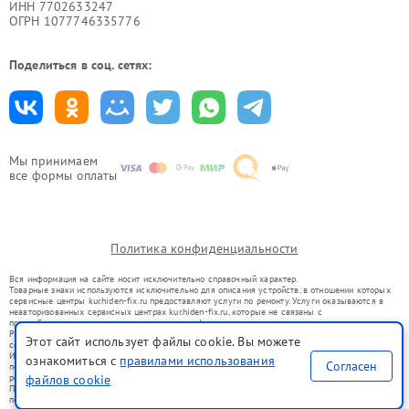
ИНН 7702633247
ОГРН 1077746335776
Поделиться в соц. сетях:
Мы принимаем
все формы оплаты
Политика конфиденциальности
Вся информация на сайте носит исключительно справочный характер.
Товарные знаки используются исключительно для описания устройств, в отношении которых
сервисные центры kur.hiden-fix.ru предоставляют услуги по ремонту. Услуги оказываются в
неавторизованных сервисных центрах kur.hiden-fix.ru, которые не связаны с
правообладателями товарных знаков или их официальными представителями.
Ремонт осуществляется для устройств, уже введенных в гражданский оборот в соответствии
Этот сайт использует файлы cookie. Вы можете
со статьей 1487 ГК РФ.
Использование товарных знаков не преследует цели индивидуализации услуг или введения
ознакомиться с
правилами использования
Согласен
потребителей в заблуждение, а служит для информирования о предоставляемых услугах по
ремонту техники указанных брендов.
файлов cookie
Представленная на сайте информация не является публичной офертой, определяемой
положениями Статьи 437(2) Гражданского кодекса РФ