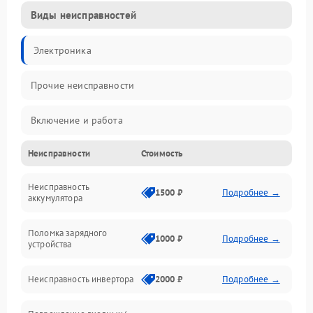
Виды неисправностей
Электроника
Прочие неисправности
Включение и работа
Неисправности
Стоимость
Работа с нагрузкой
Неисправность
Звук и индикация
1500 ₽
Подробнее →
аккумулятора
Питание и режимы
Поломка зарядного
1000 ₽
Подробнее →
устройства
Интерфейсы и связь
Неисправность инвертора
2000 ₽
Подробнее →
Температура и эксплуатация