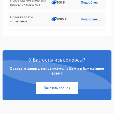
Повреждение входных/
500 ₽
Подробнее →
выходных разъемов
Механические повреждения
Поломка платы
Механика
2000 ₽
Подробнее →
управления
Неисправность
3000 ₽
Подробнее →
трансформатора
Повреждение
500 ₽
Подробнее →
конденсаторов
У Вас остались вопросы?
Поломка предохранителя
100 ₽
Подробнее →
Оставьте заявку, мы свяжемся с Вами в ближайшее
время
Неисправность системы
1000 ₽
Подробнее →
охлаждения
Заказать звонок
Неисправность
500 ₽
Подробнее →
индикаторов
Поломка фильтров