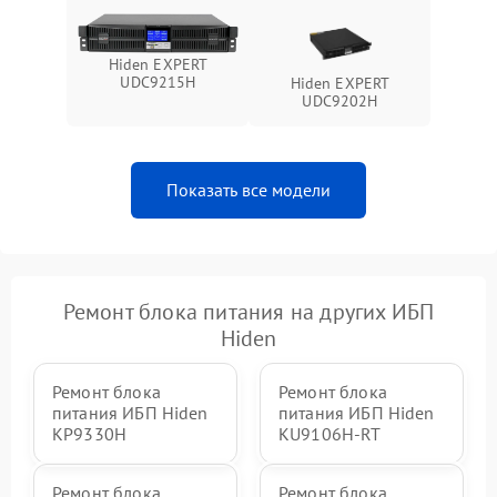
Поломка системы защиты
1000 ₽
Подробнее →
от перегрузок
Hiden EXPERT
UDC9215H
Hiden EXPERT
UDC9202H
Неисправность системы
защиты от короткого
1500 ₽
Подробнее →
замыкания
Показать все модели
Повреждение системы
1000 ₽
Подробнее →
защиты от перегрева
Неисправность системы
защиты от
1500 ₽
Подробнее →
перенапряжения
Ремонт блока питания на других ИБП
Hiden
Ремонт блока
Ремонт блока
питания ИБП Hiden
питания ИБП Hiden
KP9330H
KU9106H-RT
Ремонт блока
Ремонт блока