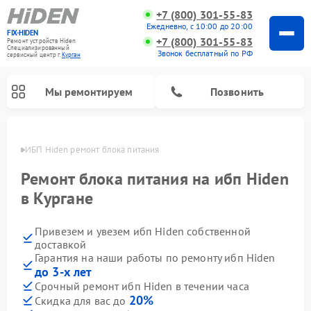
+7 (800) 301-55-83
Ежедневно, с 10:00 до 20:00
FIX-HIDEN
+7 (800) 301-55-83
Ремонт устройств Hiden
Специализированный
Звонок бесплатный по РФ
cервисный центр г.
Курган
Мы ремонтируем
Позвонить
ргане
ИБП Hiden ремонт блока питания
Ремонт блока питания на ибп Hiden
в Кургане
Привезем и увезем ибп Hiden собственной
доставкой
Гарантия на наши работы по ремонту ибп Hiden
до 3-х лет
Срочный ремонт ибп Hiden в течении часа
20%
Скидка для вас до