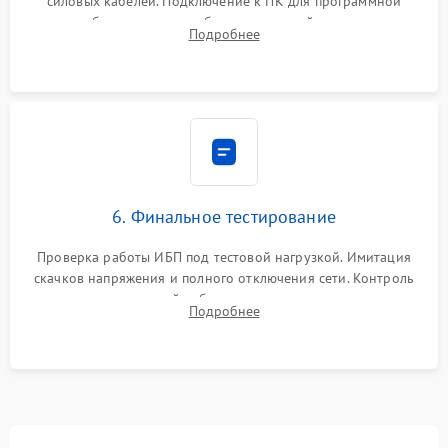
силовых кабелей. Подключение к ПК для программной
калибровки констант батареи, настройки порогов
Подробнее
срабатывания AVR и сброса счетчиков старения АКБ.
6. Финальное тестирование
Проверка работы ИБП под тестовой нагрузкой. Имитация
скачков напряжения и полного отключения сети. Контроль
времени автономной работы, температурного режима и
Подробнее
корректности формы выходного сигнала.