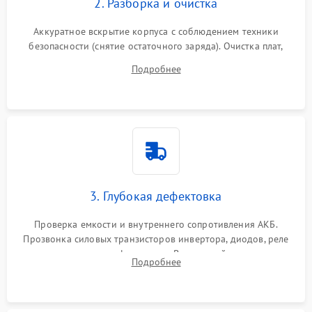
2. Разборка и очистка
Аккуратное вскрытие корпуса с соблюдением техники
безопасности (снятие остаточного заряда). Очистка плат,
радиаторов и кулеров от пыли с помощью сжатого воздуха
Подробнее
и кистей для предотвращения перегрева и замыканий.
3. Глубокая дефектовка
Проверка емкости и внутреннего сопротивления АКБ.
Прозвонка силовых транзисторов инвертора, диодов, реле
переключения и трансформатора. Визуальный поиск вздутых
Подробнее
конденсаторов и прогаров на печатной плате.