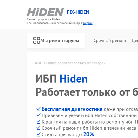
FIX-HIDEN
Ремонт устройств Hiden
Специализированный cервисный центр г.
Курган
Мы ремонтируем
Срочный ремонт
Це
ибп Hiden в Кургане
ИБП Hiden работает только от батареи
ИБП
Hiden
Работает только от 
Бесплатная диагностика
даже при отказ
Привезем и увезем ибп Hiden собственной
Гарантия на наши работы по ремонту ибп 
Срочный ремонт ибп Hiden в течении часа
20%
Скидка для вас до