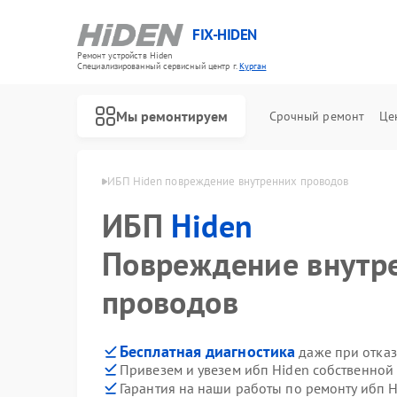
FIX-HIDEN
Ремонт устройств Hiden
Специализированный cервисный центр г.
Курган
Мы ремонтируем
Срочный ремонт
Це
ибп Hiden в Кургане
ИБП Hiden повреждение внутренних проводов
ИБП
Hiden
Повреждение внутр
проводов
Бесплатная диагностика
даже при отказ
Привезем и увезем ибп Hiden собственной
Гарантия на наши работы по ремонту ибп 