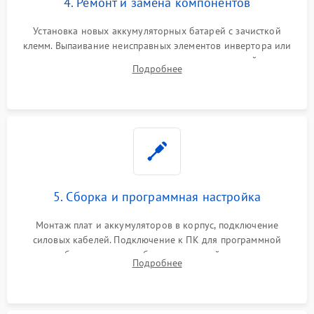
4. Ремонт и замена компонентов
Установка новых аккумуляторных батарей с зачисткой
клемм. Выпаивание неисправных элементов инвертора или
цепи зарядки и монтаж новых радиодеталей.
Подробнее
Восстановление поврежденных токоведущих дорожек и
замена реле.
5. Сборка и программная настройка
Монтаж плат и аккумуляторов в корпус, подключение
силовых кабелей. Подключение к ПК для программной
калибровки констант батареи, настройки порогов
Подробнее
срабатывания AVR и сброса счетчиков старения АКБ.