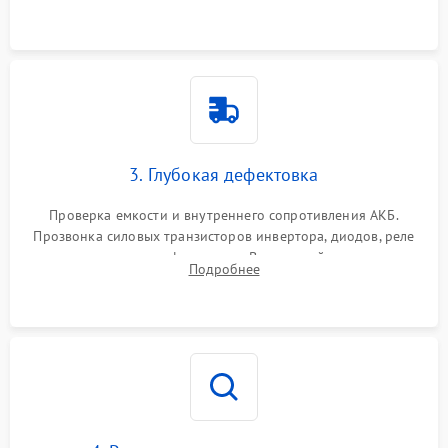
и кистей для предотвращения перегрева и замыканий.
3. Глубокая дефектовка
Проверка емкости и внутреннего сопротивления АКБ.
Прозвонка силовых транзисторов инвертора, диодов, реле
переключения и трансформатора. Визуальный поиск вздутых
Подробнее
конденсаторов и прогаров на печатной плате.