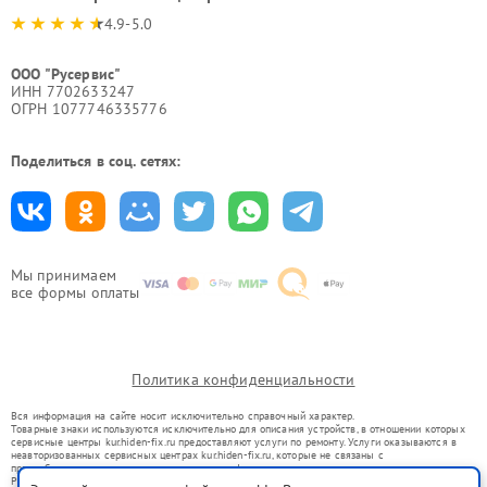
4.9-5.0
ООО "Русервис"
ИНН 7702633247
ОГРН 1077746335776
Поделиться в соц. сетях:
Мы принимаем
все формы оплаты
Политика конфиденциальности
Вся информация на сайте носит исключительно справочный характер.
Товарные знаки используются исключительно для описания устройств, в отношении которых
сервисные центры kur.hiden-fix.ru предоставляют услуги по ремонту. Услуги оказываются в
неавторизованных сервисных центрах kur.hiden-fix.ru, которые не связаны с
правообладателями товарных знаков или их официальными представителями.
Ремонт осуществляется для устройств, уже введенных в гражданский оборот в соответствии