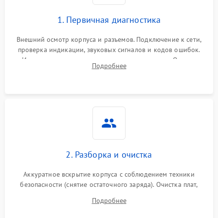
1. Первичная диагностика
Внешний осмотр корпуса и разъемов. Подключение к сети,
проверка индикации, звуковых сигналов и кодов ошибок.
Измерение входного и выходного напряжения. Оценка
Подробнее
реакции ИБП на отключение основного питания без
нагрузки.
2. Разборка и очистка
Аккуратное вскрытие корпуса с соблюдением техники
безопасности (снятие остаточного заряда). Очистка плат,
радиаторов и кулеров от пыли с помощью сжатого воздуха
Подробнее
и кистей для предотвращения перегрева и замыканий.