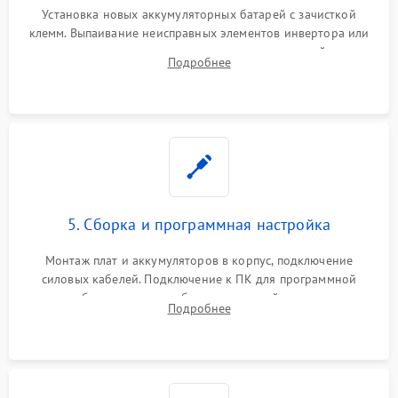
Установка новых аккумуляторных батарей с зачисткой
клемм. Выпаивание неисправных элементов инвертора или
цепи зарядки и монтаж новых радиодеталей.
Подробнее
Восстановление поврежденных токоведущих дорожек и
замена реле.
5. Сборка и программная настройка
Монтаж плат и аккумуляторов в корпус, подключение
силовых кабелей. Подключение к ПК для программной
калибровки констант батареи, настройки порогов
Подробнее
срабатывания AVR и сброса счетчиков старения АКБ.