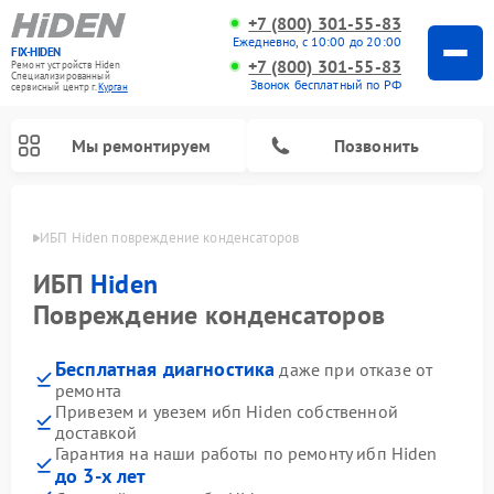
+7 (800) 301-55-83
Ежедневно, с 10:00 до 20:00
FIX-HIDEN
+7 (800) 301-55-83
Ремонт устройств Hiden
Специализированный
Звонок бесплатный по РФ
cервисный центр г.
Курган
Мы ремонтируем
Позвонить
ргане
ИБП Hiden повреждение конденсаторов
ИБП
Hiden
Повреждение конденсаторов
Бесплатная диагностика
даже при отказе от
ремонта
Привезем и увезем ибп Hiden собственной
доставкой
Гарантия на наши работы по ремонту ибп Hiden
до 3-х лет