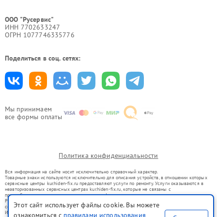
ООО "Русервис"
ИНН 7702633247
ОГРН 1077746335776
Поделиться в соц. сетях:
Мы принимаем
все формы оплаты
Политика конфиденциальности
Вся информация на сайте носит исключительно справочный характер.
Товарные знаки используются исключительно для описания устройств, в отношении которых
сервисные центры kur.hiden-fix.ru предоставляют услуги по ремонту. Услуги оказываются в
неавторизованных сервисных центрах kur.hiden-fix.ru, которые не связаны с
правообладателями товарных знаков или их официальными представителями.
Ремонт осуществляется для устройств, уже введенных в гражданский оборот в соответствии
Этот сайт использует файлы cookie. Вы можете
со статьей 1487 ГК РФ.
Использование товарных знаков не преследует цели индивидуализации услуг или введения
ознакомиться с
правилами использования