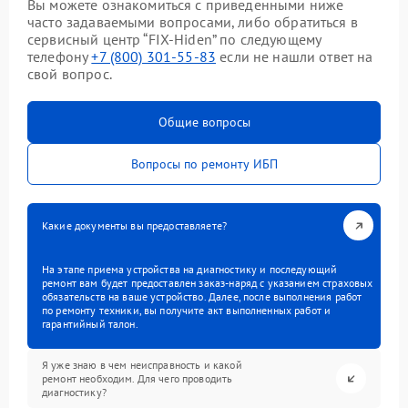
Вы можете ознакомиться с приведенными ниже
часто задаваемыми вопросами, либо обратиться в
сервисный центр “FIX-Hiden” по следующему
телефону
+7 (800) 301-55-83
если не нашли ответ на
свой вопрос.
Общие вопросы
Вопросы по ремонту ИБП
Какие документы вы предоставляете?
На этапе приема устройства на диагностику и последующий
ремонт вам будет предоставлен заказ-наряд с указанием страховых
обязательств на ваше устройство. Далее, после выполнения работ
по ремонту техники, вы получите акт выполненных работ и
гарантийный талон.
Я уже знаю в чем неисправность и какой
ремонт необходим. Для чего проводить
диагностику?