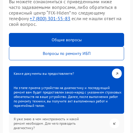
Вы можете ознакомиться с приведенными ниже
часто задаваемыми вопросами, либо обратиться в
сервисный центр “FIX-Hiden” по следующему
телефону
+7 (800) 301-55-83
если не нашли ответ на
свой вопрос.
Общие вопросы
Вопросы по ремонту ИБП
Какие документы вы предоставляете?
На этапе приема устройства на диагностику и последующий
ремонт вам будет предоставлен заказ-наряд с указанием страховых
обязательств на ваше устройство. Далее, после выполнения работ
по ремонту техники, вы получите акт выполненных работ и
гарантийный талон.
Я уже знаю в чем неисправность и какой
ремонт необходим. Для чего проводить
диагностику?