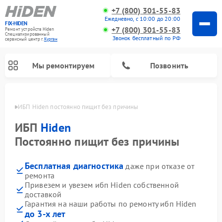
+7 (800) 301-55-83
Ежедневно, с 10:00 до 20:00
FIX-HIDEN
+7 (800) 301-55-83
Ремонт устройств Hiden
Специализированный
Звонок бесплатный по РФ
cервисный центр г.
Курган
Мы ремонтируем
Позвонить
ргане
ИБП Hiden постоянно пищит без причины
ИБП
Hiden
Постоянно пищит без причины
Бесплатная диагностика
даже при отказе от
ремонта
Привезем и увезем ибп Hiden собственной
доставкой
Гарантия на наши работы по ремонту ибп Hiden
до 3-х лет