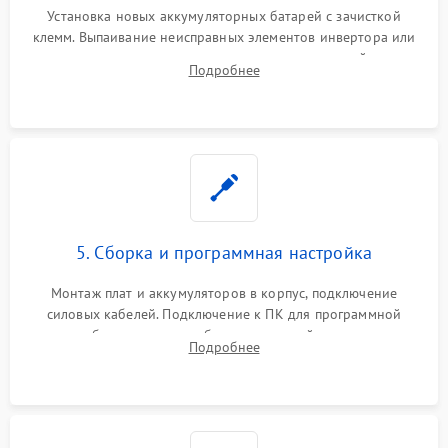
Установка новых аккумуляторных батарей с зачисткой
клемм. Выпаивание неисправных элементов инвертора или
цепи зарядки и монтаж новых радиодеталей.
Подробнее
Восстановление поврежденных токоведущих дорожек и
замена реле.
5. Сборка и программная настройка
Монтаж плат и аккумуляторов в корпус, подключение
силовых кабелей. Подключение к ПК для программной
калибровки констант батареи, настройки порогов
Подробнее
срабатывания AVR и сброса счетчиков старения АКБ.