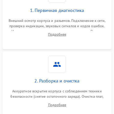
1. Первичная диагностика
Внешний осмотр корпуса и разъемов. Подключение к сети,
проверка индикации, звуковых сигналов и кодов ошибок.
Измерение входного и выходного напряжения. Оценка
Подробнее
реакции ИБП на отключение основного питания без
нагрузки.
2. Разборка и очистка
Аккуратное вскрытие корпуса с соблюдением техники
безопасности (снятие остаточного заряда). Очистка плат,
радиаторов и кулеров от пыли с помощью сжатого воздуха
Подробнее
и кистей для предотвращения перегрева и замыканий.