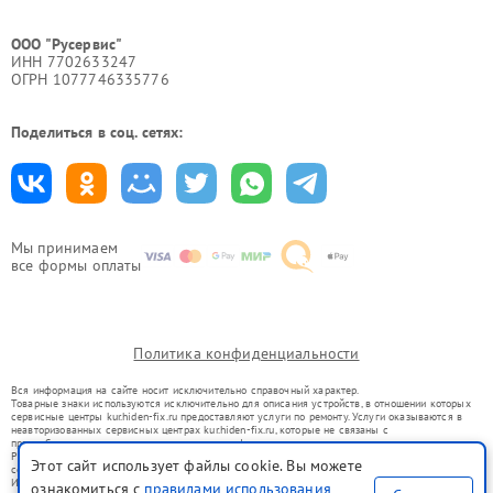
ООО "Русервис"
ИНН 7702633247
ОГРН 1077746335776
Поделиться в соц. сетях:
Мы принимаем
все формы оплаты
Политика конфиденциальности
Вся информация на сайте носит исключительно справочный характер.
Товарные знаки используются исключительно для описания устройств, в отношении которых
сервисные центры kur.hiden-fix.ru предоставляют услуги по ремонту. Услуги оказываются в
неавторизованных сервисных центрах kur.hiden-fix.ru, которые не связаны с
правообладателями товарных знаков или их официальными представителями.
Ремонт осуществляется для устройств, уже введенных в гражданский оборот в соответствии
Этот сайт использует файлы cookie. Вы можете
со статьей 1487 ГК РФ.
Использование товарных знаков не преследует цели индивидуализации услуг или введения
ознакомиться с
правилами использования