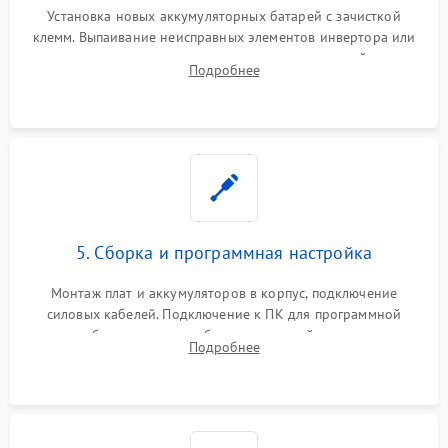
Установка новых аккумуляторных батарей с зачисткой
клемм. Выпаивание неисправных элементов инвертора или
цепи зарядки и монтаж новых радиодеталей.
Подробнее
Восстановление поврежденных токоведущих дорожек и
замена реле.
5. Сборка и программная настройка
Монтаж плат и аккумуляторов в корпус, подключение
силовых кабелей. Подключение к ПК для программной
калибровки констант батареи, настройки порогов
Подробнее
срабатывания AVR и сброса счетчиков старения АКБ.