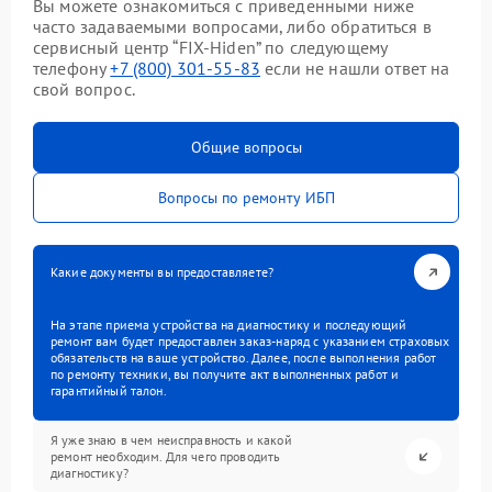
Вы можете ознакомиться с приведенными ниже
часто задаваемыми вопросами, либо обратиться в
сервисный центр “FIX-Hiden” по следующему
телефону
+7 (800) 301-55-83
если не нашли ответ на
свой вопрос.
Общие вопросы
Вопросы по ремонту ИБП
Какие документы вы предоставляете?
На этапе приема устройства на диагностику и последующий
ремонт вам будет предоставлен заказ-наряд с указанием страховых
обязательств на ваше устройство. Далее, после выполнения работ
по ремонту техники, вы получите акт выполненных работ и
гарантийный талон.
Я уже знаю в чем неисправность и какой
ремонт необходим. Для чего проводить
диагностику?