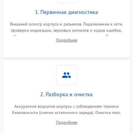
1. Первичная диагностика
Внешний осмотр корпуса и разъемов. Подключение к сети,
проверка индикации, звуковых сигналов и кодов ошибок.
Измерение входного и выходного напряжения. Оценка
Подробнее
реакции ИБП на отключение основного питания без
нагрузки.
2. Разборка и очистка
Аккуратное вскрытие корпуса с соблюдением техники
безопасности (снятие остаточного заряда). Очистка плат,
радиаторов и кулеров от пыли с помощью сжатого воздуха
Подробнее
и кистей для предотвращения перегрева и замыканий.