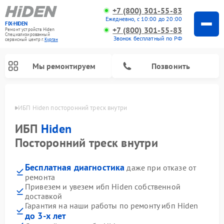
+7 (800) 301-55-83
Ежедневно, с 10:00 до 20:00
FIX-HIDEN
+7 (800) 301-55-83
Ремонт устройств Hiden
Специализированный
Звонок бесплатный по РФ
cервисный центр г.
Курган
Мы ремонтируем
Позвонить
ргане
ИБП Hiden посторонний треск внутри
ИБП
Hiden
Посторонний треск внутри
Бесплатная диагностика
даже при отказе от
ремонта
Привезем и увезем ибп Hiden собственной
доставкой
Гарантия на наши работы по ремонту ибп Hiden
до 3-х лет