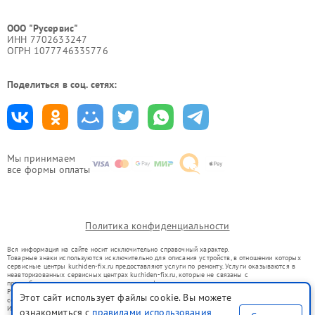
ООО "Русервис"
ИНН 7702633247
ОГРН 1077746335776
Поделиться в соц. сетях:
Мы принимаем
все формы оплаты
Политика конфиденциальности
Вся информация на сайте носит исключительно справочный характер.
Товарные знаки используются исключительно для описания устройств, в отношении которых
сервисные центры kur.hiden-fix.ru предоставляют услуги по ремонту. Услуги оказываются в
неавторизованных сервисных центрах kur.hiden-fix.ru, которые не связаны с
правообладателями товарных знаков или их официальными представителями.
Ремонт осуществляется для устройств, уже введенных в гражданский оборот в соответствии
Этот сайт использует файлы cookie. Вы можете
со статьей 1487 ГК РФ.
Использование товарных знаков не преследует цели индивидуализации услуг или введения
ознакомиться с
правилами использования