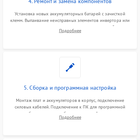
4. Ремонт и замена компонентов
Установка новых аккумуляторных батарей с зачисткой
клемм. Выпаивание неисправных элементов инвертора или
цепи зарядки и монтаж новых радиодеталей.
Подробнее
Восстановление поврежденных токоведущих дорожек и
замена реле.
5. Сборка и программная настройка
Монтаж плат и аккумуляторов в корпус, подключение
силовых кабелей. Подключение к ПК для программной
калибровки констант батареи, настройки порогов
Подробнее
срабатывания AVR и сброса счетчиков старения АКБ.