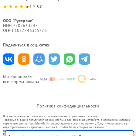
4.9-5.0
ООО "Русервис"
ИНН 7702633247
ОГРН 1077746335776
Поделиться в соц. сетях:
Мы принимаем
все формы оплаты
Политика конфиденциальности
Вся информация на сайте носит исключительно справочный характер.
Товарные знаки используются исключительно для описания устройств, в отношении которых
сервисные центры kur.hiden-fix.ru предоставляют услуги по ремонту. Услуги оказываются в
неавторизованных сервисных центрах kur.hiden-fix.ru, которые не связаны с
правообладателями товарных знаков или их официальными представителями.
Ремонт осуществляется для устройств, уже введенных в гражданский оборот в соответствии