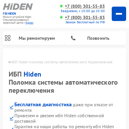
+7 (800) 301-55-83
Ежедневно, с 10:00 до 20:00
FIX-HIDEN
+7 (800) 301-55-83
Ремонт устройств Hiden
Специализированный
Звонок бесплатный по РФ
cервисный центр г.
Курган
Мы ремонтируем
Позвонить
ргане
ИБП Hiden поломка системы автоматического переключения
ИБП
Hiden
Поломка системы автоматического
переключения
Бесплатная диагностика
даже при отказе от
ремонта
Привезем и увезем ибп Hiden собственной
доставкой
Гарантия на наши работы по ремонту ибп Hiden