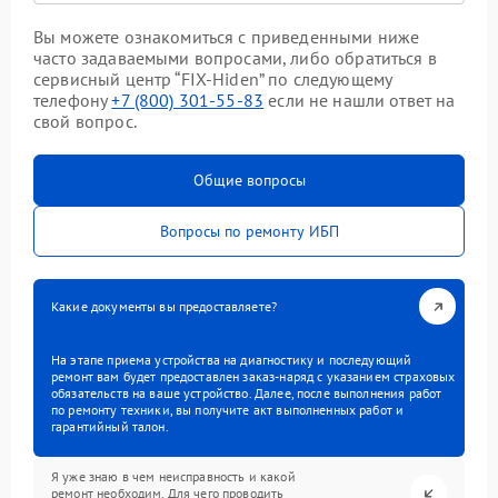
Вы можете ознакомиться с приведенными ниже
часто задаваемыми вопросами, либо обратиться в
сервисный центр “FIX-Hiden” по следующему
телефону
+7 (800) 301-55-83
если не нашли ответ на
свой вопрос.
Общие вопросы
Вопросы по ремонту ИБП
Какие документы вы предоставляете?
На этапе приема устройства на диагностику и последующий
ремонт вам будет предоставлен заказ-наряд с указанием страховых
обязательств на ваше устройство. Далее, после выполнения работ
по ремонту техники, вы получите акт выполненных работ и
гарантийный талон.
Я уже знаю в чем неисправность и какой
ремонт необходим. Для чего проводить