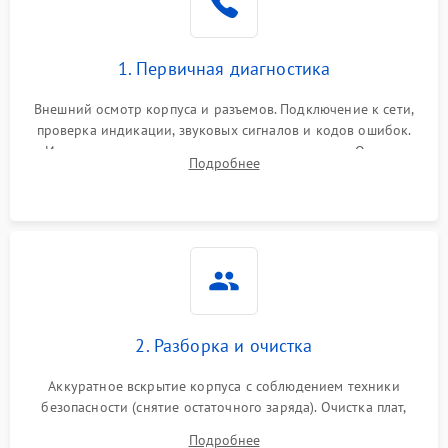
1. Первичная диагностика
Внешний осмотр корпуса и разъемов. Подключение к сети,
проверка индикации, звуковых сигналов и кодов ошибок.
Измерение входного и выходного напряжения. Оценка
Подробнее
реакции ИБП на отключение основного питания без
нагрузки.
2. Разборка и очистка
Аккуратное вскрытие корпуса с соблюдением техники
безопасности (снятие остаточного заряда). Очистка плат,
радиаторов и кулеров от пыли с помощью сжатого воздуха
Подробнее