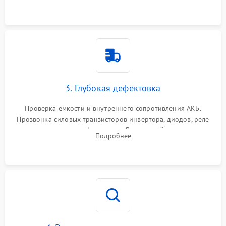
и кистей для предотвращения перегрева и замыканий.
3. Глубокая дефектовка
Проверка емкости и внутреннего сопротивления АКБ.
Прозвонка силовых транзисторов инвертора, диодов, реле
переключения и трансформатора. Визуальный поиск вздутых
Подробнее
конденсаторов и прогаров на печатной плате.