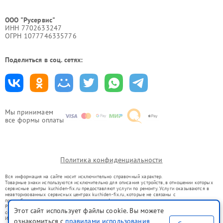
ООО "Русервис"
ИНН 7702633247
ОГРН 1077746335776
Поделиться в соц. сетях:
Мы принимаем
все формы оплаты
Политика конфиденциальности
Вся информация на сайте носит исключительно справочный характер.
Товарные знаки используются исключительно для описания устройств, в отношении которых
сервисные центры kur.hiden-fix.ru предоставляют услуги по ремонту. Услуги оказываются в
неавторизованных сервисных центрах kur.hiden-fix.ru, которые не связаны с
правообладателями товарных знаков или их официальными представителями.
Ремонт осуществляется для устройств, уже введенных в гражданский оборот в соответствии
Этот сайт использует файлы cookie. Вы можете
со статьей 1487 ГК РФ.
Использование товарных знаков не преследует цели индивидуализации услуг или введения
ознакомиться с
правилами использования