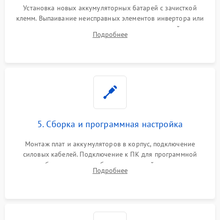
Установка новых аккумуляторных батарей с зачисткой
клемм. Выпаивание неисправных элементов инвертора или
цепи зарядки и монтаж новых радиодеталей.
Подробнее
Восстановление поврежденных токоведущих дорожек и
замена реле.
5. Сборка и программная настройка
Монтаж плат и аккумуляторов в корпус, подключение
силовых кабелей. Подключение к ПК для программной
калибровки констант батареи, настройки порогов
Подробнее
срабатывания AVR и сброса счетчиков старения АКБ.