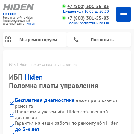
+7 (800) 301-55-83
Ежедневно, с 10:00 до 20:00
FIX-HIDEN
+7 (800) 301-55-83
Ремонт устройств Hiden
Специализированный
Звонок бесплатный по РФ
cервисный центр г.
Курган
Мы ремонтируем
Позвонить
ргане
ИБП Hiden поломка платы управления
ИБП
Hiden
Поломка платы управления
Бесплатная диагностика
даже при отказе от
ремонта
Привезем и увезем ибп Hiden собственной
доставкой
Гарантия на наши работы по ремонту ибп Hiden
до 3-х лет