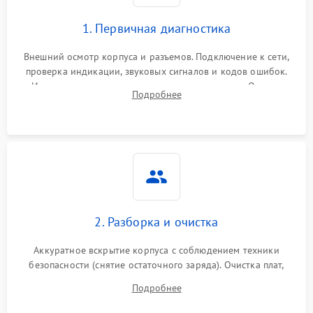
1. Первичная диагностика
Внешний осмотр корпуса и разъемов. Подключение к сети,
проверка индикации, звуковых сигналов и кодов ошибок.
Измерение входного и выходного напряжения. Оценка
Подробнее
реакции ИБП на отключение основного питания без
нагрузки.
2. Разборка и очистка
Аккуратное вскрытие корпуса с соблюдением техники
безопасности (снятие остаточного заряда). Очистка плат,
радиаторов и кулеров от пыли с помощью сжатого воздуха
Подробнее
и кистей для предотвращения перегрева и замыканий.