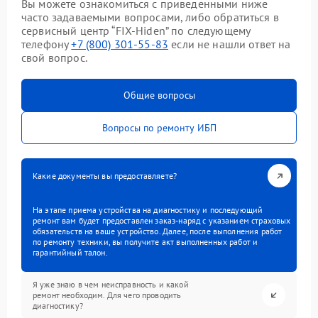
Вы можете ознакомиться с приведенными ниже
часто задаваемыми вопросами, либо обратиться в
сервисный центр “FIX-Hiden” по следующему
телефону
+7 (800) 301-55-83
если не нашли ответ на
свой вопрос.
Общие вопросы
Вопросы по ремонту ИБП
Какие документы вы предоставляете?
На этапе приема устройства на диагностику и последующий
ремонт вам будет предоставлен заказ-наряд с указанием страховых
обязательств на ваше устройство. Далее, после выполнения работ
по ремонту техники, вы получите акт выполненных работ и
гарантийный талон.
Я уже знаю в чем неисправность и какой
ремонт необходим. Для чего проводить
диагностику?