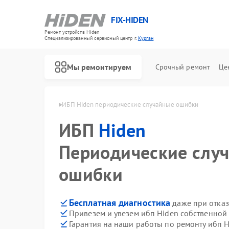
FIX-HIDEN
Ремонт устройств Hiden
Специализированный cервисный центр г.
Курган
Мы ремонтируем
Срочный ремонт
Це
ибп Hiden в Кургане
ИБП Hiden периодические случайные ошибки
ИБП
Hiden
Периодические слу
ошибки
Бесплатная диагностика
даже при отказ
Привезем и увезем ибп Hiden собственной
Гарантия на наши работы по ремонту ибп 