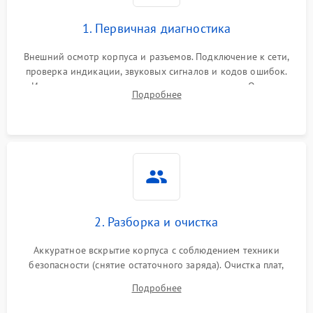
1. Первичная диагностика
Внешний осмотр корпуса и разъемов. Подключение к сети,
проверка индикации, звуковых сигналов и кодов ошибок.
Измерение входного и выходного напряжения. Оценка
Подробнее
реакции ИБП на отключение основного питания без
нагрузки.
2. Разборка и очистка
Аккуратное вскрытие корпуса с соблюдением техники
безопасности (снятие остаточного заряда). Очистка плат,
радиаторов и кулеров от пыли с помощью сжатого воздуха
Подробнее
и кистей для предотвращения перегрева и замыканий.