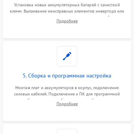
Установка новых аккумуляторных батарей с зачисткой
клемм. Выпаивание неисправных элементов инвертора или
цепи зарядки и монтаж новых радиодеталей.
Подробнее
Восстановление поврежденных токоведущих дорожек и
замена реле.
5. Сборка и программная настройка
Монтаж плат и аккумуляторов в корпус, подключение
силовых кабелей. Подключение к ПК для программной
калибровки констант батареи, настройки порогов
Подробнее
срабатывания AVR и сброса счетчиков старения АКБ.