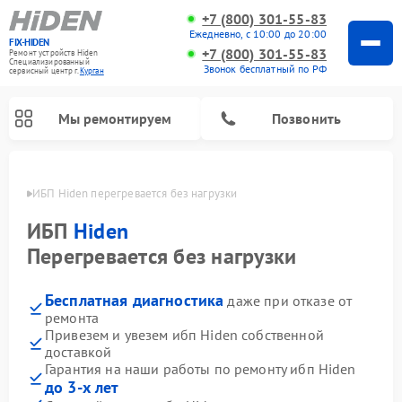
+7 (800) 301-55-83
Ежедневно, с 10:00 до 20:00
FIX-HIDEN
+7 (800) 301-55-83
Ремонт устройств Hiden
Специализированный
Звонок бесплатный по РФ
cервисный центр г.
Курган
Мы ремонтируем
Позвонить
ргане
ИБП Hiden перегревается без нагрузки
ИБП
Hiden
Перегревается без нагрузки
Бесплатная диагностика
даже при отказе от
ремонта
Привезем и увезем ибп Hiden собственной
доставкой
Гарантия на наши работы по ремонту ибп Hiden
до 3-х лет