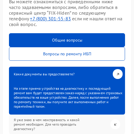
Вы можете ознакомиться с приведенными ниже
часто задаваемыми вопросами, либо обратиться в
сервисный центр “FIX-Hiden” по следующему
телефону
+7 (800) 301-55-83
если не нашли ответ на
свой вопрос.
Общие вопросы
Вопросы по ремонту ИБП
Какие документы вы предоставляете?
На этапе приема устройства на диагностику и последующий
ремонт вам будет предоставлен заказ-наряд с указанием страховых
обязательств на ваше устройство. Далее, после выполнения работ
по ремонту техники, вы получите акт выполненных работ и
гарантийный талон.
Я уже знаю в чем неисправность и какой
ремонт необходим. Для чего проводить
диагностику?