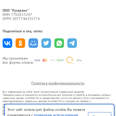
ООО "Русервис"
ИНН 7702633247
ОГРН 1077746335776
Поделиться в соц. сетях:
Мы принимаем
все формы оплаты
Политика конфиденциальности
Вся информация на сайте носит исключительно справочный характер.
Товарные знаки используются исключительно для описания устройств, в отношении которых
сервисные центры kur.hiden-fix.ru предоставляют услуги по ремонту. Услуги оказываются в
неавторизованных сервисных центрах kur.hiden-fix.ru, которые не связаны с
правообладателями товарных знаков или их официальными представителями.
Ремонт осуществляется для устройств, уже введенных в гражданский оборот в соответствии
Этот сайт использует файлы cookie. Вы можете
со статьей 1487 ГК РФ.
Использование товарных знаков не преследует цели индивидуализации услуг или введения
ознакомиться с
правилами использования