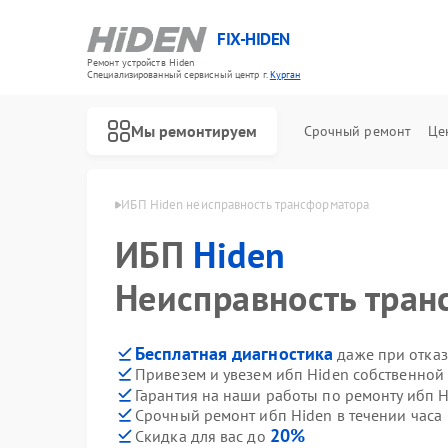
FIX-HIDEN
Ремонт устройств Hiden
Специализированный cервисный центр г.
Курган
Мы ремонтируем
Срочный ремонт
Це
ибп Hiden в Кургане
ИБП Hiden неисправность трансформатора
ИБП
Hiden
Неисправность тран
Бесплатная диагностика
даже при отказ
Привезем и увезем ибп Hiden собственной
Гарантия на наши работы по ремонту ибп 
Срочный ремонт ибп Hiden в течении часа
20%
Скидка для вас до