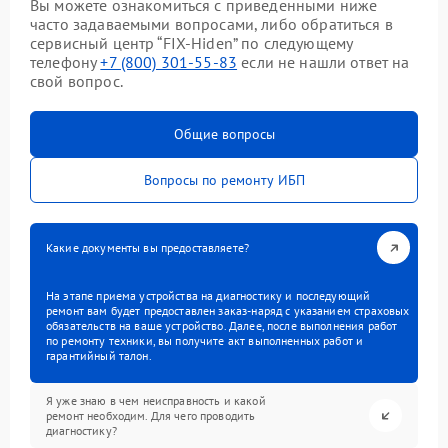
Вы можете ознакомиться с приведенными ниже
часто задаваемыми вопросами, либо обратиться в
сервисный центр “FIX-Hiden” по следующему
телефону
+7 (800) 301-55-83
если не нашли ответ на
свой вопрос.
Общие вопросы
Вопросы по ремонту ИБП
Какие документы вы предоставляете?
На этапе приема устройства на диагностику и последующий
ремонт вам будет предоставлен заказ-наряд с указанием страховых
обязательств на ваше устройство. Далее, после выполнения работ
по ремонту техники, вы получите акт выполненных работ и
гарантийный талон.
Я уже знаю в чем неисправность и какой
ремонт необходим. Для чего проводить
диагностику?