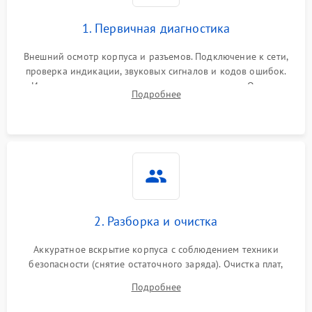
1. Первичная диагностика
Внешний осмотр корпуса и разъемов. Подключение к сети,
проверка индикации, звуковых сигналов и кодов ошибок.
Измерение входного и выходного напряжения. Оценка
Подробнее
реакции ИБП на отключение основного питания без
нагрузки.
2. Разборка и очистка
Аккуратное вскрытие корпуса с соблюдением техники
безопасности (снятие остаточного заряда). Очистка плат,
радиаторов и кулеров от пыли с помощью сжатого воздуха
Подробнее
и кистей для предотвращения перегрева и замыканий.