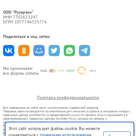
ООО "Русервис"
ИНН 7702633247
ОГРН 1077746335776
Поделиться в соц. сетях:
Мы принимаем
все формы оплаты
Политика конфиденциальности
Вся информация на сайте носит исключительно справочный характер.
Товарные знаки используются исключительно для описания устройств, в отношении которых
сервисные центры kur.hiden-fix.ru предоставляют услуги по ремонту. Услуги оказываются в
неавторизованных сервисных центрах kur.hiden-fix.ru, которые не связаны с
правообладателями товарных знаков или их официальными представителями.
Ремонт осуществляется для устройств, уже введенных в гражданский оборот в соответствии
Этот сайт использует файлы cookie. Вы можете
со статьей 1487 ГК РФ.
Использование товарных знаков не преследует цели индивидуализации услуг или введения
ознакомиться с
правилами использования