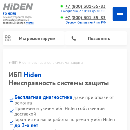
+7 (800) 301-55-83
Ежедневно, с 10:00 до 20:00
FIX-HIDEN
+7 (800) 301-55-83
Ремонт устройств Hiden
Специализированный
Звонок бесплатный по РФ
cервисный центр г.
Курган
Мы ремонтируем
Позвонить
ргане
ИБП Hiden неисправность системы защиты
ИБП
Hiden
Неисправность системы защиты
Бесплатная диагностика
даже при отказе от
ремонта
Привезем и увезем ибп Hiden собственной
доставкой
Гарантия на наши работы по ремонту ибп Hiden
до 3-х лет