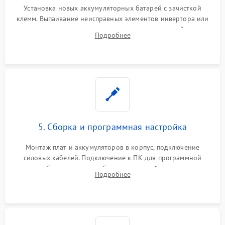
Установка новых аккумуляторных батарей с зачисткой
клемм. Выпаивание неисправных элементов инвертора или
цепи зарядки и монтаж новых радиодеталей.
Подробнее
Восстановление поврежденных токоведущих дорожек и
замена реле.
5. Сборка и программная настройка
Монтаж плат и аккумуляторов в корпус, подключение
силовых кабелей. Подключение к ПК для программной
калибровки констант батареи, настройки порогов
Подробнее
срабатывания AVR и сброса счетчиков старения АКБ.