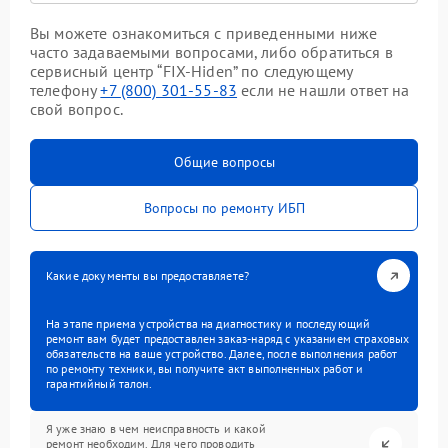
Вы можете ознакомиться с приведенными ниже
часто задаваемыми вопросами, либо обратиться в
сервисный центр “FIX-Hiden” по следующему
телефону
+7 (800) 301-55-83
если не нашли ответ на
свой вопрос.
Общие вопросы
Вопросы по ремонту ИБП
Какие документы вы предоставляете?
На этапе приема устройства на диагностику и последующий
ремонт вам будет предоставлен заказ-наряд с указанием страховых
обязательств на ваше устройство. Далее, после выполнения работ
по ремонту техники, вы получите акт выполненных работ и
гарантийный талон.
Я уже знаю в чем неисправность и какой
ремонт необходим. Для чего проводить