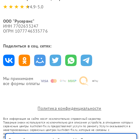
4.9-5.0
ООО "Русервис"
ИНН 7702633247
ОГРН 1077746335776
Поделиться в соц. сетях:
Мы принимаем
все формы оплаты
Политика конфиденциальности
Вся информация на сайте носит исключительно справочный характер.
Товарные знаки используются исключительно для описания устройств, в отношении которых
сервисные центры kur.hiden-fix.ru предоставляют услуги по ремонту. Услуги оказываются в
неавторизованных сервисных центрах kur.hiden-fix.ru, которые не связаны с
правообладателями товарных знаков или их официальными представителями.
Ремонт осуществляется для устройств, уже введенных в гражданский оборот в соответствии