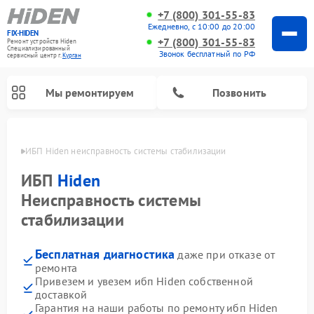
+7 (800) 301-55-83
Ежедневно, с 10:00 до 20:00
FIX-HIDEN
+7 (800) 301-55-83
Ремонт устройств Hiden
Специализированный
Звонок бесплатный по РФ
cервисный центр г.
Курган
Мы ремонтируем
Позвонить
ргане
ИБП Hiden неисправность системы стабилизации
ИБП
Hiden
Неисправность системы
стабилизации
Бесплатная диагностика
даже при отказе от
ремонта
Привезем и увезем ибп Hiden собственной
доставкой
Гарантия на наши работы по ремонту ибп Hiden