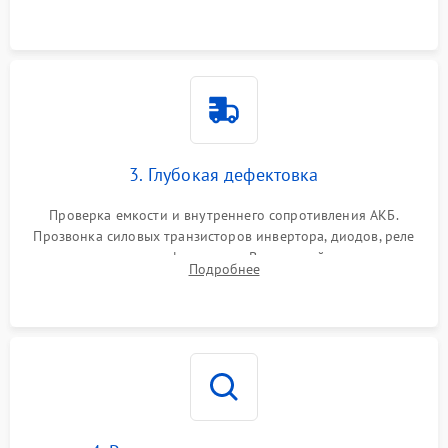
и кистей для предотвращения перегрева и замыканий.
3. Глубокая дефектовка
Проверка емкости и внутреннего сопротивления АКБ.
Прозвонка силовых транзисторов инвертора, диодов, реле
переключения и трансформатора. Визуальный поиск вздутых
Подробнее
конденсаторов и прогаров на печатной плате.