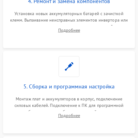
4. Ремонт и замена компонентов
Установка новых аккумуляторных батарей с зачисткой
клемм. Выпаивание неисправных элементов инвертора или
цепи зарядки и монтаж новых радиодеталей.
Подробнее
Восстановление поврежденных токоведущих дорожек и
замена реле.
5. Сборка и программная настройка
Монтаж плат и аккумуляторов в корпус, подключение
силовых кабелей. Подключение к ПК для программной
калибровки констант батареи, настройки порогов
Подробнее
срабатывания AVR и сброса счетчиков старения АКБ.