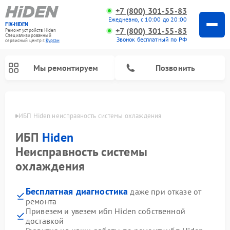
+7 (800) 301-55-83
Ежедневно, с 10:00 до 20:00
FIX-HIDEN
+7 (800) 301-55-83
Ремонт устройств Hiden
Специализированный
Звонок бесплатный по РФ
cервисный центр г.
Курган
Мы ремонтируем
Позвонить
ргане
ИБП Hiden неисправность системы охлаждения
ИБП
Hiden
Неисправность системы
охлаждения
Бесплатная диагностика
даже при отказе от
ремонта
Привезем и увезем ибп Hiden собственной
доставкой