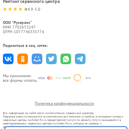
Рейтинг сервисного центра
4.9-5.0
ООО "Русервис"
ИНН 7702633247
ОГРН 1077746335776
Поделиться в соц. сетях:
Мы принимаем
все формы оплаты
Политика конфиденциальности
Вся информация на сайте носит исключительно справочный характер.
Товарные знаки используются исключительно для описания устройств, в отношении которых
сервисные центры kur.hiden-fix.ru предоставляют услуги по ремонту. Услуги оказываются в
неавторизованных сервисных центрах kur.hiden-fix.ru, которые не связаны с
правообладателями товарных знаков или их официальными представителями.