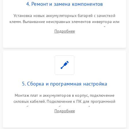
4. Ремонт и замена компонентов
Установка новых аккумуляторных батарей с зачисткой
клемм. Выпаивание неисправных элементов инвертора или
цепи зарядки и монтаж новых радиодеталей.
Подробнее
Восстановление поврежденных токоведущих дорожек и
замена реле.
5. Сборка и программная настройка
Монтаж плат и аккумуляторов в корпус, подключение
силовых кабелей. Подключение к ПК для программной
калибровки констант батареи, настройки порогов
Подробнее
срабатывания AVR и сброса счетчиков старения АКБ.