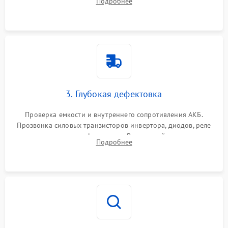
Подробнее
и кистей для предотвращения перегрева и замыканий.
3. Глубокая дефектовка
Проверка емкости и внутреннего сопротивления АКБ.
Прозвонка силовых транзисторов инвертора, диодов, реле
переключения и трансформатора. Визуальный поиск вздутых
Подробнее
конденсаторов и прогаров на печатной плате.