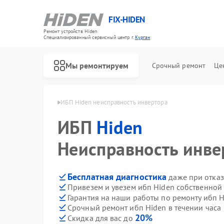
FIX-HIDEN
Ремонт устройств Hiden
Специализированный cервисный центр г.
Курган
Мы ремонтируем
Срочный ремонт
Це
ибп Hiden в Кургане
ИБП Hiden неисправность инвертора
ИБП
Hiden
Неисправность инве
Бесплатная диагностика
даже при отказ
Привезем и увезем ибп Hiden собственной
Гарантия на наши работы по ремонту ибп 
Срочный ремонт ибп Hiden в течении часа
20%
Скидка для вас до