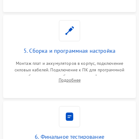
замена реле.
5. Сборка и программная настройка
Монтаж плат и аккумуляторов в корпус, подключение
силовых кабелей. Подключение к ПК для программной
калибровки констант батареи, настройки порогов
Подробнее
срабатывания AVR и сброса счетчиков старения АКБ.
6. Финальное тестирование