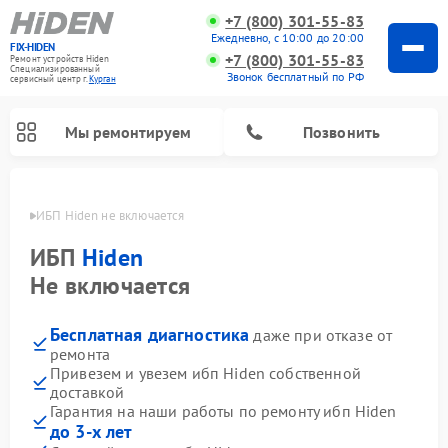
+7 (800) 301-55-83
Ежедневно, с 10:00 до 20:00
FIX-HIDEN
+7 (800) 301-55-83
Ремонт устройств Hiden
Специализированный
Звонок бесплатный по РФ
cервисный центр г.
Курган
Мы ремонтируем
Позвонить
ргане
ИБП Hiden не включается
ИБП
Hiden
Не включается
Бесплатная диагностика
даже при отказе от
ремонта
Привезем и увезем ибп Hiden собственной
доставкой
Гарантия на наши работы по ремонту ибп Hiden
до 3-х лет