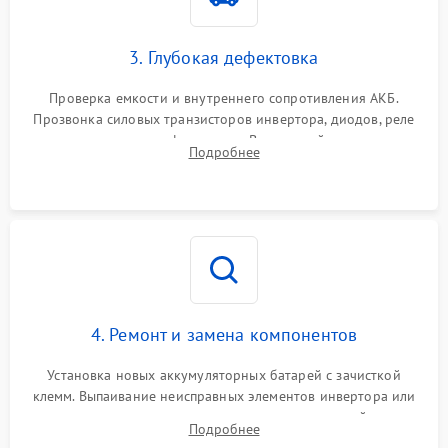
3. Глубокая дефектовка
Проверка емкости и внутреннего сопротивления АКБ.
Прозвонка силовых транзисторов инвертора, диодов, реле
переключения и трансформатора. Визуальный поиск вздутых
Подробнее
конденсаторов и прогаров на печатной плате.
4. Ремонт и замена компонентов
Установка новых аккумуляторных батарей с зачисткой
клемм. Выпаивание неисправных элементов инвертора или
цепи зарядки и монтаж новых радиодеталей.
Подробнее
Восстановление поврежденных токоведущих дорожек и