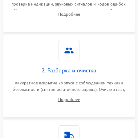
проверка индикации, звуковых сигналов и кодов ошибок.
Измерение входного и выходного напряжения. Оценка
Подробнее
реакции ИБП на отключение основного питания без
нагрузки.
2. Разборка и очистка
Аккуратное вскрытие корпуса с соблюдением техники
безопасности (снятие остаточного заряда). Очистка плат,
радиаторов и кулеров от пыли с помощью сжатого воздуха
Подробнее
и кистей для предотвращения перегрева и замыканий.