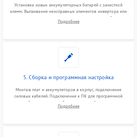
Установка новых аккумуляторных батарей с зачисткой
клемм. Выпаивание неисправных элементов инвертора или
цепи зарядки и монтаж новых радиодеталей.
Подробнее
Восстановление поврежденных токоведущих дорожек и
замена реле.
5. Сборка и программная настройка
Монтаж плат и аккумуляторов в корпус, подключение
силовых кабелей. Подключение к ПК для программной
калибровки констант батареи, настройки порогов
Подробнее
срабатывания AVR и сброса счетчиков старения АКБ.