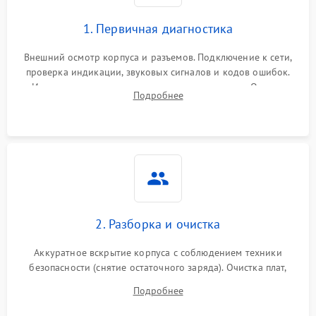
1. Первичная диагностика
Внешний осмотр корпуса и разъемов. Подключение к сети,
проверка индикации, звуковых сигналов и кодов ошибок.
Измерение входного и выходного напряжения. Оценка
Подробнее
реакции ИБП на отключение основного питания без
нагрузки.
2. Разборка и очистка
Аккуратное вскрытие корпуса с соблюдением техники
безопасности (снятие остаточного заряда). Очистка плат,
радиаторов и кулеров от пыли с помощью сжатого воздуха
Подробнее
и кистей для предотвращения перегрева и замыканий.