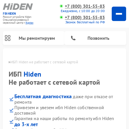
+7 (800) 301-55-83
Ежедневно, с 10:00 до 20:00
FIX-HIDEN
+7 (800) 301-55-83
Ремонт устройств Hiden
Специализированный
Звонок бесплатный по РФ
cервисный центр г.
Курган
Мы ремонтируем
Позвонить
ргане
ИБП Hiden не работает с сетевой картой
ИБП
Hiden
Не работает с сетевой картой
Бесплатная диагностика
даже при отказе от
ремонта
Привезем и увезем ибп Hiden собственной
доставкой
Гарантия на наши работы по ремонту ибп Hiden
до 3-х лет