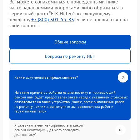
Вы можете ознакомиться с приведенными ниже
часто задаваемыми вопросами, либо обратиться в
сервисный центр “FIX-Hiden” по следующему
телефону
+7 (800) 301-55-83
если не нашли ответ на
свой вопрос.
Общие вопросы
Вопросы по ремонту ИБП
Какие документы вы предоставляете?
На этапе приема устройства на диагностику и последующий
ремонт вам будет предоставлен заказ-наряд с указанием страховых
обязательств на ваше устройство. Далее, после выполнения работ
по ремонту техники, вы получите акт выполненных работ и
гарантийный талон.
Я уже знаю в чем неисправность и какой
ремонт необходим. Для чего проводить
диагностику?