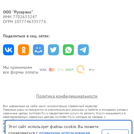
ООО "Русервис"
ИНН 7702633247
ОГРН 1077746335776
Поделиться в соц. сетях:
Мы принимаем
все формы оплаты
Политика конфиденциальности
Вся информация на сайте носит исключительно справочный характер.
Товарные знаки используются исключительно для описания устройств, в отношении которых
сервисные центры kur.hiden-fix.ru предоставляют услуги по ремонту. Услуги оказываются в
неавторизованных сервисных центрах kur.hiden-fix.ru, которые не связаны с
правообладателями товарных знаков или их официальными представителями.
Ремонт осуществляется для устройств, уже введенных в гражданский оборот в соответствии
Этот сайт использует файлы cookie. Вы можете
со статьей 1487 ГК РФ.
Использование товарных знаков не преследует цели индивидуализации услуг или введения
ознакомиться с
правилами использования