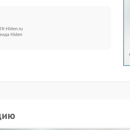
проблему на ранней стадии:
подключенного оборудования.
кущие параметры ИБП.
IX-Hiden.ru
 получают отклика.
енда Hiden
е обмена данными — связь между компьютером и
иалисты последовательно проверяют ключевые
 контактов.
 обеих сторонах.
ниям модели ИБП.
где теряется соединение.
цию
е процедуры диагностики — это сокращает время
тата.