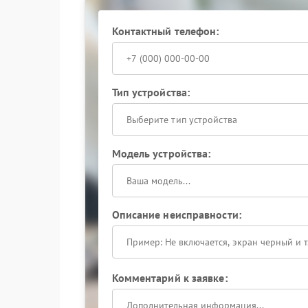
Ремонт Hiden предполагает замену поврежден
решение формируется строго по выявленным 
Контактный телефон:
Сервисный центр Hiden оснащен специализир
они имитируют рабочие нагрузки и фиксируют
Бесперебойник должен надежно передавать д
основа предсказуемой работы всей системы. П
Тип устройства:
устройства становится невозможен.
Выберите тип устройства
При обнаружении проблемы с распознаванием
профессионалам: точная настройка и квалифи
Модель устройства:
стабильную работу.
Описание неисправности:
Комментарий к заявке: