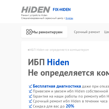
FIX-HIDEN
Ремонт устройств Hiden
Специализированный cервисный центр г.
Курган
Мы ремонтируем
Срочный ремонт
Це
ибп Hiden в Кургане
ИБП Hiden не определяется компьютером
ИБП
Hiden
Не определяется к
Бесплатная диагностика
даже при отказ
Привезем и увезем ибп Hiden собственной
Гарантия на наши работы по ремонту ибп 
Срочный ремонт ибп Hiden в течении часа
20%
Скидка для вас до