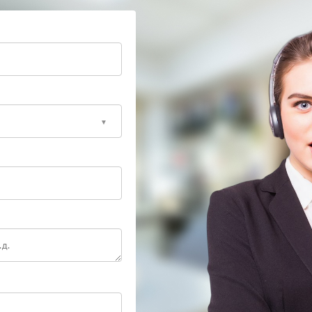
ных элементов или корректировку конфигурации:
отклонениям.
ованными стендами для проверки интерфейсов —
 поведение устройства в критических режимах.
анные и принимать управляющие сигналы — это
ри потере связи контроль над состоянием
 ИБП доверьте восстановление соединения
цированная замена компонентов вернут устройству