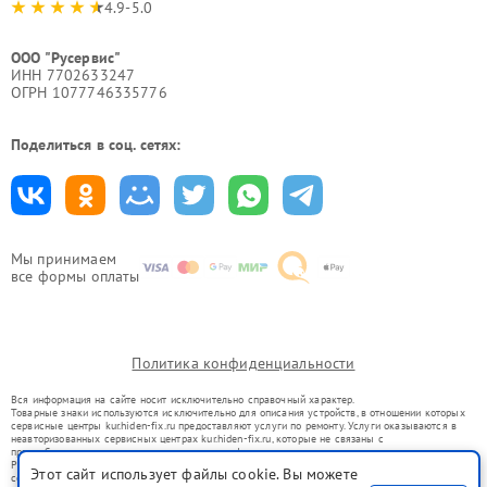
4.9-5.0
ООО "Русервис"
ИНН 7702633247
ОГРН 1077746335776
Поделиться в соц. сетях:
Мы принимаем
все формы оплаты
Политика конфиденциальности
Вся информация на сайте носит исключительно справочный характер.
Товарные знаки используются исключительно для описания устройств, в отношении которых
сервисные центры kur.hiden-fix.ru предоставляют услуги по ремонту. Услуги оказываются в
неавторизованных сервисных центрах kur.hiden-fix.ru, которые не связаны с
правообладателями товарных знаков или их официальными представителями.
Ремонт осуществляется для устройств, уже введенных в гражданский оборот в соответствии
Этот сайт использует файлы cookie. Вы можете
со статьей 1487 ГК РФ.