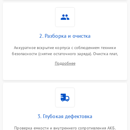
Неисправность системы
1500 ₽
Подробнее →
защиты
Неисправность системы
2000 ₽
Подробнее →
стабилизации
2. Разборка и очистка
Поломка системы
автоматического
1500 ₽
Подробнее →
Аккуратное вскрытие корпуса с соблюдением техники
переключения
безопасности (снятие остаточного заряда). Очистка плат,
радиаторов и кулеров от пыли с помощью сжатого воздуха
Неисправность системы
Подробнее
1500 ₽
Подробнее →
и кистей для предотвращения перегрева и замыканий.
мониторинга
Повреждение внутренних
500 ₽
Подробнее →
проводов
Неисправность системы
1500 ₽
Подробнее →
зарядки
3. Глубокая дефектовка
Поломка системы защиты
1000 ₽
Подробнее →
от перегрузок
Проверка емкости и внутреннего сопротивления АКБ.