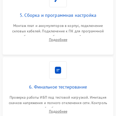
5. Сборка и программная настройка
Монтаж плат и аккумуляторов в корпус, подключение
силовых кабелей. Подключение к ПК для программной
калибровки констант батареи, настройки порогов
Подробнее
срабатывания AVR и сброса счетчиков старения АКБ.
6. Финальное тестирование
Проверка работы ИБП под тестовой нагрузкой. Имитация
скачков напряжения и полного отключения сети. Контроль
времени автономной работы, температурного режима и
Подробнее
корректности формы выходного сигнала.