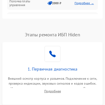
Поломка платы
Механика
2000 ₽
Подробнее →
управления
Неисправность
3000 ₽
Подробнее →
трансформатора
Повреждение
Этапы ремонта ИБП Hiden
500 ₽
Подробнее →
конденсаторов
Поломка предохранителя
100 ₽
Подробнее →
Неисправность системы
1000 ₽
Подробнее →
охлаждения
1. Первичная диагностика
Неисправность
500 ₽
Подробнее →
Внешний осмотр корпуса и разъемов. Подключение к сети,
индикаторов
проверка индикации, звуковых сигналов и кодов ошибок.
Измерение входного и выходного напряжения. Оценка
Поломка фильтров
Подробнее
1000 ₽
Подробнее →
реакции ИБП на отключение основного питания без
(EMI/EMC)
нагрузки.