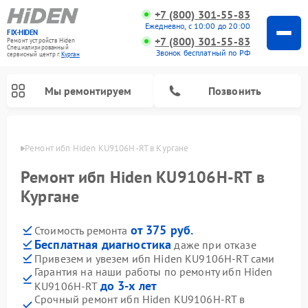
+7 (800) 301-55-83
Ежедневно, с 10:00 до 20:00
FIX-HIDEN
+7 (800) 301-55-83
Ремонт устройств Hiden
Специализированный
Звонок бесплатный по РФ
cервисный центр г.
Курган
Мы ремонтируем
Позвонить
ргане
Ремонт ибп Hiden KU9106H-RT в Кургане
Ремонт ибп Hiden KU9106H-RT в
Кургане
от 375 руб.
Стоимость ремонта
Бесплатная диагностика
даже при отказе
Привезем и увезем ибп Hiden KU9106H-RT сами
Гарантия на наши работы по ремонту ибп Hiden
до 3-х лет
KU9106H-RT
Срочный ремонт ибп Hiden KU9106H-RT в