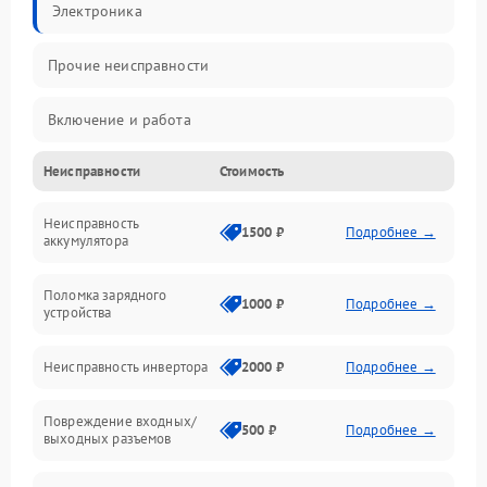
Электроника
Прочие неисправности
Включение и работа
Неисправности
Стоимость
Работа с нагрузкой
Неисправность
Звук и индикация
1500 ₽
Подробнее →
аккумулятора
Питание и режимы
Поломка зарядного
1000 ₽
Подробнее →
устройства
Интерфейсы и связь
Неисправность инвертора
2000 ₽
Подробнее →
Температура и эксплуатация
Повреждение входных/
500 ₽
Подробнее →
выходных разъемов
Механические повреждения