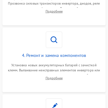
Прозвонка силовых транзисторов инвертора, диодов, реле
Неисправность системы
переключения и трансформатора. Визуальный поиск вздутых
Подробнее
защиты от короткого
1500 ₽
Подробнее →
конденсаторов и прогаров на печатной плате.
замыкания
Повреждение системы
1000 ₽
Подробнее →
защиты от перегрева
Неисправность системы
защиты от
1500 ₽
Подробнее →
перенапряжения
4. Ремонт и замена компонентов
Установка новых аккумуляторных батарей с зачисткой
клемм. Выпаивание неисправных элементов инвертора или
цепи зарядки и монтаж новых радиодеталей.
Подробнее
Восстановление поврежденных токоведущих дорожек и
замена реле.