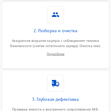
Неисправность системы
1500 ₽
Подробнее →
защиты
Неисправность системы
2000 ₽
Подробнее →
стабилизации
2. Разборка и очистка
Поломка системы
автоматического
1500 ₽
Подробнее →
Аккуратное вскрытие корпуса с соблюдением техники
переключения
безопасности (снятие остаточного заряда). Очистка плат,
радиаторов и кулеров от пыли с помощью сжатого воздуха
Неисправность системы
Подробнее
1500 ₽
Подробнее →
и кистей для предотвращения перегрева и замыканий.
мониторинга
Повреждение внутренних
500 ₽
Подробнее →
проводов
Неисправность системы
1500 ₽
Подробнее →
зарядки
3. Глубокая дефектовка
Поломка системы защиты
1000 ₽
Подробнее →
от перегрузок
Проверка емкости и внутреннего сопротивления АКБ.