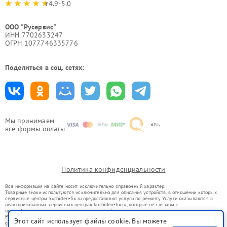
4.9-5.0
ООО "Русервис"
ИНН 7702633247
ОГРН 1077746335776
Поделиться в соц. сетях:
Мы принимаем
все формы оплаты
Политика конфиденциальности
Вся информация на сайте носит исключительно справочный характер.
Товарные знаки используются исключительно для описания устройств, в отношении которых
сервисные центры kur.hiden-fix.ru предоставляют услуги по ремонту. Услуги оказываются в
неавторизованных сервисных центрах kur.hiden-fix.ru, которые не связаны с
правообладателями товарных знаков или их официальными представителями.
Ремонт осуществляется для устройств, уже введенных в гражданский оборот в соответствии
Этот сайт использует файлы cookie. Вы можете
со статьей 1487 ГК РФ.