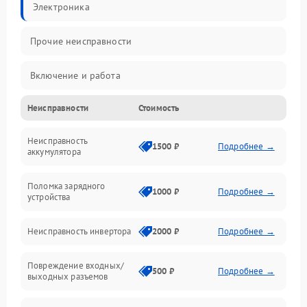
Электроника
Прочие неисправности
Включение и работа
Неисправности
Стоимость
Работа с нагрузкой
Неисправность
Звук и индикация
1500 ₽
Подробнее →
аккумулятора
Питание и режимы
Поломка зарядного
1000 ₽
Подробнее →
устройства
Интерфейсы и связь
Неисправность инвертора
2000 ₽
Подробнее →
Температура и эксплуатация
Повреждение входных/
500 ₽
Подробнее →
выходных разъемов
Механические повреждения