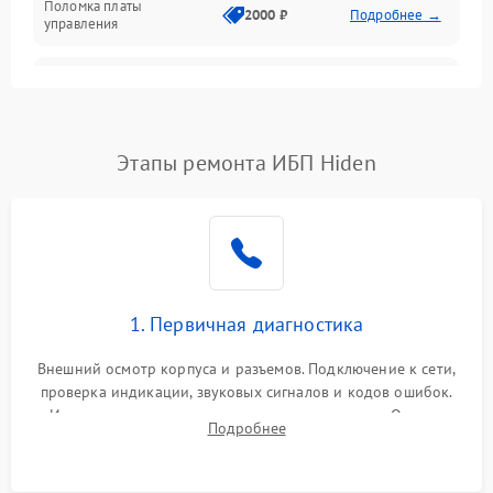
Поломка платы
Механика
2000 ₽
Подробнее →
управления
Неисправность
3000 ₽
Подробнее →
трансформатора
Повреждение
Этапы ремонта ИБП Hiden
500 ₽
Подробнее →
конденсаторов
Поломка предохранителя
100 ₽
Подробнее →
Неисправность системы
1000 ₽
Подробнее →
охлаждения
1. Первичная диагностика
Неисправность
500 ₽
Подробнее →
Внешний осмотр корпуса и разъемов. Подключение к сети,
индикаторов
проверка индикации, звуковых сигналов и кодов ошибок.
Измерение входного и выходного напряжения. Оценка
Поломка фильтров
Подробнее
1000 ₽
Подробнее →
реакции ИБП на отключение основного питания без
(EMI/EMC)
нагрузки.