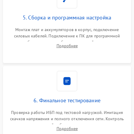
5. Сборка и программная настройка
Монтаж плат и аккумуляторов в корпус, подключение
силовых кабелей. Подключение к ПК для программной
калибровки констант батареи, настройки порогов
Подробнее
срабатывания AVR и сброса счетчиков старения АКБ.
6. Финальное тестирование
Проверка работы ИБП под тестовой нагрузкой. Имитация
скачков напряжения и полного отключения сети. Контроль
времени автономной работы, температурного режима и
Подробнее
корректности формы выходного сигнала.