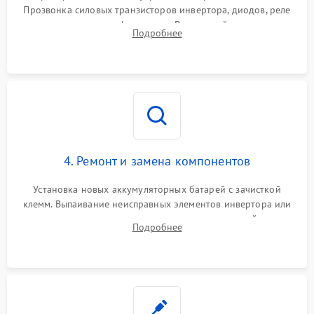
Прозвонка силовых транзисторов инвертора, диодов, реле
Неисправность системы
переключения и трансформатора. Визуальный поиск вздутых
Подробнее
защиты от короткого
1500 ₽
Подробнее →
конденсаторов и прогаров на печатной плате.
замыкания
Повреждение системы
1000 ₽
Подробнее →
защиты от перегрева
Неисправность системы
защиты от
1500 ₽
Подробнее →
перенапряжения
4. Ремонт и замена компонентов
Установка новых аккумуляторных батарей с зачисткой
клемм. Выпаивание неисправных элементов инвертора или
цепи зарядки и монтаж новых радиодеталей.
Подробнее
Восстановление поврежденных токоведущих дорожек и
замена реле.