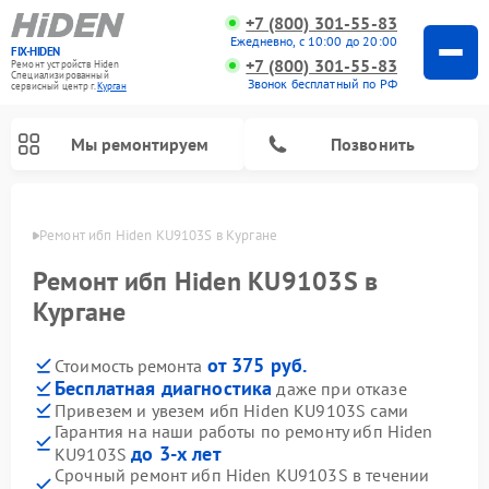
+7 (800) 301-55-83
Ежедневно, с 10:00 до 20:00
FIX-HIDEN
+7 (800) 301-55-83
Ремонт устройств Hiden
Специализированный
Звонок бесплатный по РФ
cервисный центр г.
Курган
Мы ремонтируем
Позвонить
ргане
Ремонт ибп Hiden KU9103S в Кургане
Ремонт ибп Hiden KU9103S в
Кургане
от 375 руб.
Стоимость ремонта
Бесплатная диагностика
даже при отказе
Привезем и увезем ибп Hiden KU9103S сами
Гарантия на наши работы по ремонту ибп Hiden
до 3-х лет
KU9103S
Срочный ремонт ибп Hiden KU9103S в течении