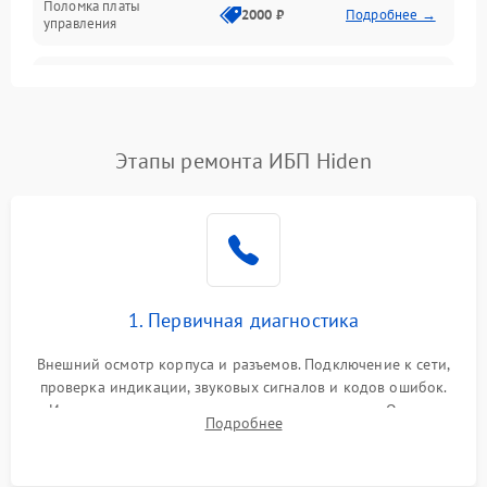
Поломка платы
Механика
2000 ₽
Подробнее →
управления
Неисправность
3000 ₽
Подробнее →
трансформатора
Повреждение
Этапы ремонта ИБП Hiden
500 ₽
Подробнее →
конденсаторов
Поломка предохранителя
100 ₽
Подробнее →
Неисправность системы
1000 ₽
Подробнее →
охлаждения
1. Первичная диагностика
Неисправность
500 ₽
Подробнее →
Внешний осмотр корпуса и разъемов. Подключение к сети,
индикаторов
проверка индикации, звуковых сигналов и кодов ошибок.
Измерение входного и выходного напряжения. Оценка
Поломка фильтров
Подробнее
1000 ₽
Подробнее →
реакции ИБП на отключение основного питания без
(EMI/EMC)
нагрузки.