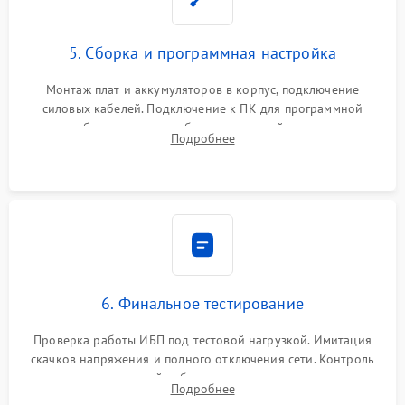
5. Сборка и программная настройка
Монтаж плат и аккумуляторов в корпус, подключение
силовых кабелей. Подключение к ПК для программной
калибровки констант батареи, настройки порогов
Подробнее
срабатывания AVR и сброса счетчиков старения АКБ.
6. Финальное тестирование
Проверка работы ИБП под тестовой нагрузкой. Имитация
скачков напряжения и полного отключения сети. Контроль
времени автономной работы, температурного режима и
Подробнее
корректности формы выходного сигнала.