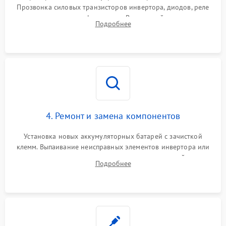
Прозвонка силовых транзисторов инвертора, диодов, реле
Неисправность системы
переключения и трансформатора. Визуальный поиск вздутых
Подробнее
защиты от короткого
1500 ₽
Подробнее →
конденсаторов и прогаров на печатной плате.
замыкания
Повреждение системы
1000 ₽
Подробнее →
защиты от перегрева
Неисправность системы
защиты от
1500 ₽
Подробнее →
перенапряжения
4. Ремонт и замена компонентов
Установка новых аккумуляторных батарей с зачисткой
клемм. Выпаивание неисправных элементов инвертора или
цепи зарядки и монтаж новых радиодеталей.
Подробнее
Восстановление поврежденных токоведущих дорожек и
замена реле.