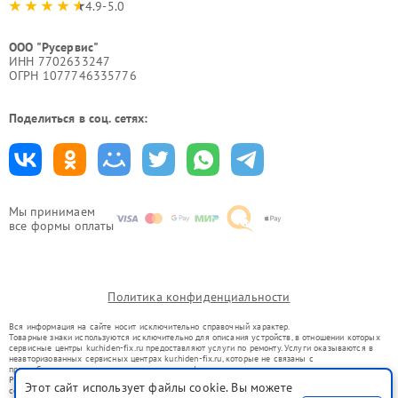
4.9-5.0
ООО "Русервис"
ИНН 7702633247
ОГРН 1077746335776
Поделиться в соц. сетях:
Мы принимаем
все формы оплаты
Политика конфиденциальности
Вся информация на сайте носит исключительно справочный характер.
Товарные знаки используются исключительно для описания устройств, в отношении которых
сервисные центры kur.hiden-fix.ru предоставляют услуги по ремонту. Услуги оказываются в
неавторизованных сервисных центрах kur.hiden-fix.ru, которые не связаны с
правообладателями товарных знаков или их официальными представителями.
Ремонт осуществляется для устройств, уже введенных в гражданский оборот в соответствии
Этот сайт использует файлы cookie. Вы можете
со статьей 1487 ГК РФ.