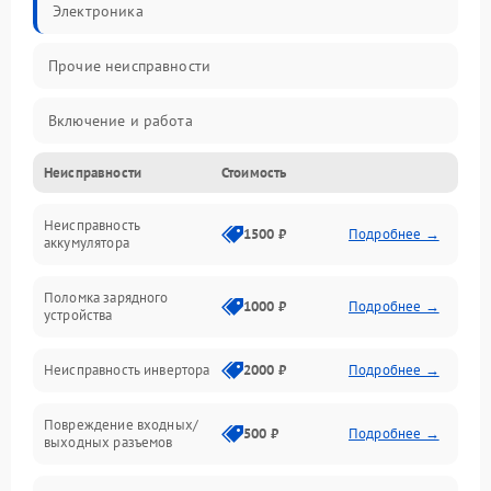
Электроника
Прочие неисправности
Включение и работа
Неисправности
Стоимость
Работа с нагрузкой
Неисправность
Звук и индикация
1500 ₽
Подробнее →
аккумулятора
Питание и режимы
Поломка зарядного
1000 ₽
Подробнее →
устройства
Интерфейсы и связь
Неисправность инвертора
2000 ₽
Подробнее →
Температура и эксплуатация
Повреждение входных/
500 ₽
Подробнее →
выходных разъемов
Механические повреждения