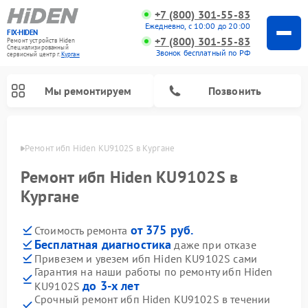
+7 (800) 301-55-83
Ежедневно, с 10:00 до 20:00
FIX-HIDEN
+7 (800) 301-55-83
Ремонт устройств Hiden
Специализированный
Звонок бесплатный по РФ
cервисный центр г.
Курган
Мы ремонтируем
Позвонить
ргане
Ремонт ибп Hiden KU9102S в Кургане
Ремонт ибп Hiden KU9102S в
Кургане
от 375 руб.
Стоимость ремонта
Бесплатная диагностика
даже при отказе
Привезем и увезем ибп Hiden KU9102S сами
Гарантия на наши работы по ремонту ибп Hiden
до 3-х лет
KU9102S
Срочный ремонт ибп Hiden KU9102S в течении