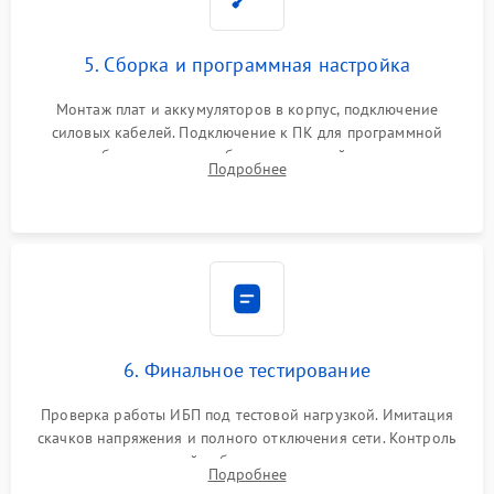
5. Сборка и программная настройка
Монтаж плат и аккумуляторов в корпус, подключение
силовых кабелей. Подключение к ПК для программной
калибровки констант батареи, настройки порогов
Подробнее
срабатывания AVR и сброса счетчиков старения АКБ.
6. Финальное тестирование
Проверка работы ИБП под тестовой нагрузкой. Имитация
скачков напряжения и полного отключения сети. Контроль
времени автономной работы, температурного режима и
Подробнее
корректности формы выходного сигнала.