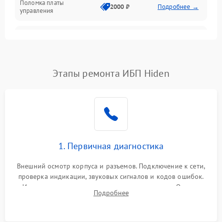
Поломка платы
Механика
2000 ₽
Подробнее →
управления
Неисправность
3000 ₽
Подробнее →
трансформатора
Повреждение
Этапы ремонта ИБП Hiden
500 ₽
Подробнее →
конденсаторов
Поломка предохранителя
100 ₽
Подробнее →
Неисправность системы
1000 ₽
Подробнее →
охлаждения
1. Первичная диагностика
Неисправность
500 ₽
Подробнее →
Внешний осмотр корпуса и разъемов. Подключение к сети,
индикаторов
проверка индикации, звуковых сигналов и кодов ошибок.
Измерение входного и выходного напряжения. Оценка
Поломка фильтров
Подробнее
1000 ₽
Подробнее →
реакции ИБП на отключение основного питания без
(EMI/EMC)
нагрузки.