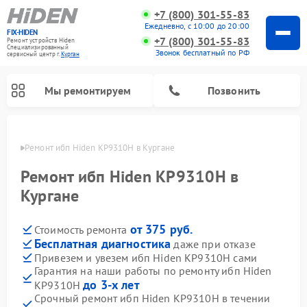
+7 (800) 301-55-83
Ежедневно, с 10:00 до 20:00
FIX-HIDEN
+7 (800) 301-55-83
Ремонт устройств Hiden
Специализированный
Звонок бесплатный по РФ
cервисный центр г.
Курган
Мы ремонтируем
Позвонить
ргане
Ремонт ибп Hiden KP9310H в Кургане
Ремонт ибп Hiden KP9310H в
Кургане
от 375 руб.
Стоимость ремонта
Бесплатная диагностика
даже при отказе
Привезем и увезем ибп Hiden KP9310H сами
Гарантия на наши работы по ремонту ибп Hiden
до 3-х лет
KP9310H
Срочный ремонт ибп Hiden KP9310H в течении