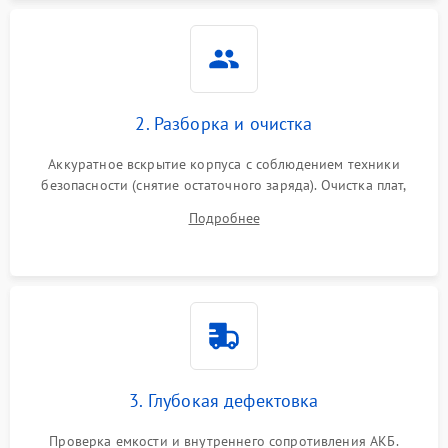
Неисправность системы
1500 ₽
Подробнее →
защиты
Неисправность системы
2000 ₽
Подробнее →
стабилизации
2. Разборка и очистка
Поломка системы
автоматического
1500 ₽
Подробнее →
Аккуратное вскрытие корпуса с соблюдением техники
переключения
безопасности (снятие остаточного заряда). Очистка плат,
радиаторов и кулеров от пыли с помощью сжатого воздуха
Неисправность системы
Подробнее
1500 ₽
Подробнее →
и кистей для предотвращения перегрева и замыканий.
мониторинга
Повреждение внутренних
500 ₽
Подробнее →
проводов
Неисправность системы
1500 ₽
Подробнее →
зарядки
3. Глубокая дефектовка
Поломка системы защиты
1000 ₽
Подробнее →
от перегрузок
Проверка емкости и внутреннего сопротивления АКБ.