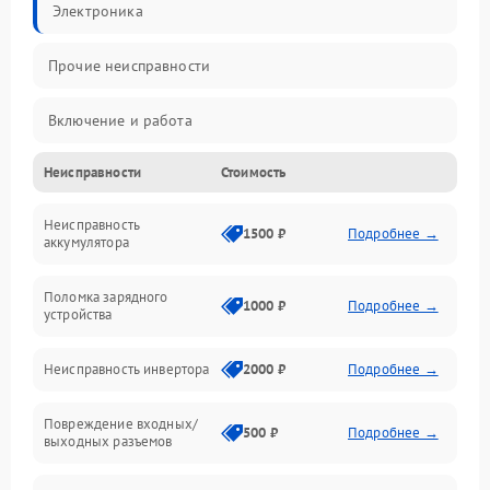
Электроника
Прочие неисправности
Включение и работа
Неисправности
Стоимость
Работа с нагрузкой
Неисправность
Звук и индикация
1500 ₽
Подробнее →
аккумулятора
Питание и режимы
Поломка зарядного
1000 ₽
Подробнее →
устройства
Интерфейсы и связь
Неисправность инвертора
2000 ₽
Подробнее →
Температура и эксплуатация
Повреждение входных/
500 ₽
Подробнее →
выходных разъемов
Механические повреждения