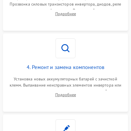
Прозвонка силовых транзисторов инвертора, диодов, реле
Неисправность системы
переключения и трансформатора. Визуальный поиск вздутых
Подробнее
защиты от короткого
1500 ₽
Подробнее →
конденсаторов и прогаров на печатной плате.
замыкания
Повреждение системы
1000 ₽
Подробнее →
защиты от перегрева
Неисправность системы
защиты от
1500 ₽
Подробнее →
перенапряжения
4. Ремонт и замена компонентов
Установка новых аккумуляторных батарей с зачисткой
клемм. Выпаивание неисправных элементов инвертора или
цепи зарядки и монтаж новых радиодеталей.
Подробнее
Восстановление поврежденных токоведущих дорожек и
замена реле.