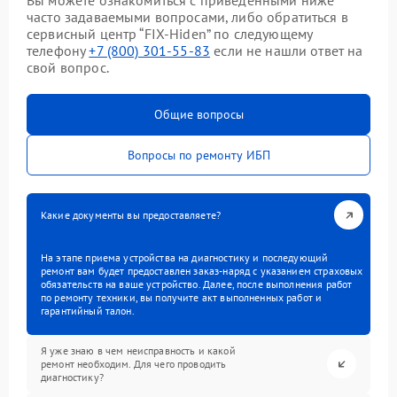
Вы можете ознакомиться с приведенными ниже
часто задаваемыми вопросами, либо обратиться в
сервисный центр “FIX-Hiden” по следующему
телефону
+7 (800) 301-55-83
если не нашли ответ на
свой вопрос.
Общие вопросы
Вопросы по ремонту ИБП
Какие документы вы предоставляете?
На этапе приема устройства на диагностику и последующий
ремонт вам будет предоставлен заказ-наряд с указанием страховых
обязательств на ваше устройство. Далее, после выполнения работ
по ремонту техники, вы получите акт выполненных работ и
гарантийный талон.
Я уже знаю в чем неисправность и какой
ремонт необходим. Для чего проводить
диагностику?