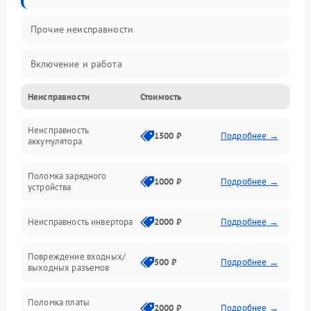
Прочие неисправности
Включение и работа
Неисправности
Стоимость
Работа с нагрузкой
Неисправность
Звук и индикация
1500 ₽
Подробнее →
аккумулятора
Питание и режимы
Поломка зарядного
1000 ₽
Подробнее →
устройства
Интерфейсы и связь
Неисправность инвертора
2000 ₽
Подробнее →
Температура и эксплуатация
Повреждение входных/
500 ₽
Подробнее →
выходных разъемов
Механические повреждения
Поломка платы
Механика
2000 ₽
Подробнее →