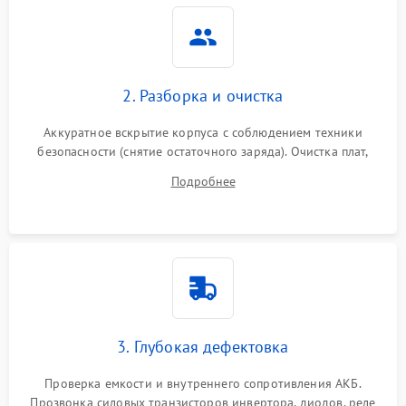
защиты
Неисправность системы
2000 ₽
Подробнее →
стабилизации
2. Разборка и очистка
Поломка системы
автоматического
1500 ₽
Подробнее →
Аккуратное вскрытие корпуса с соблюдением техники
переключения
безопасности (снятие остаточного заряда). Очистка плат,
радиаторов и кулеров от пыли с помощью сжатого воздуха
Неисправность системы
Подробнее
1500 ₽
Подробнее →
и кистей для предотвращения перегрева и замыканий.
мониторинга
Повреждение внутренних
500 ₽
Подробнее →
проводов
Неисправность системы
1500 ₽
Подробнее →
зарядки
3. Глубокая дефектовка
Поломка системы защиты
1000 ₽
Подробнее →
от перегрузок
Проверка емкости и внутреннего сопротивления АКБ.
Прозвонка силовых транзисторов инвертора, диодов, реле