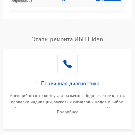
управления
Неисправность
3000 ₽
Подробнее →
трансформатора
Повреждение
Этапы ремонта ИБП Hiden
500 ₽
Подробнее →
конденсаторов
Поломка предохранителя
100 ₽
Подробнее →
Неисправность системы
1000 ₽
Подробнее →
охлаждения
1. Первичная диагностика
Неисправность
500 ₽
Подробнее →
Внешний осмотр корпуса и разъемов. Подключение к сети,
индикаторов
проверка индикации, звуковых сигналов и кодов ошибок.
Измерение входного и выходного напряжения. Оценка
Поломка фильтров
Подробнее
1000 ₽
Подробнее →
реакции ИБП на отключение основного питания без
(EMI/EMC)
нагрузки.
Неисправность системы
1500 ₽
Подробнее →