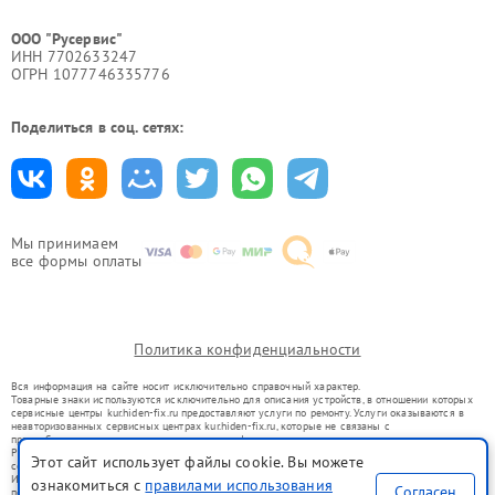
ООО "Русервис"
ИНН 7702633247
ОГРН 1077746335776
Поделиться в соц. сетях:
Мы принимаем
все формы оплаты
Политика конфиденциальности
Вся информация на сайте носит исключительно справочный характер.
Товарные знаки используются исключительно для описания устройств, в отношении которых
сервисные центры kur.hiden-fix.ru предоставляют услуги по ремонту. Услуги оказываются в
неавторизованных сервисных центрах kur.hiden-fix.ru, которые не связаны с
правообладателями товарных знаков или их официальными представителями.
Ремонт осуществляется для устройств, уже введенных в гражданский оборот в соответствии
Этот сайт использует файлы cookie. Вы можете
со статьей 1487 ГК РФ.
Использование товарных знаков не преследует цели индивидуализации услуг или введения
ознакомиться с
правилами использования
Согласен
потребителей в заблуждение, а служит для информирования о предоставляемых услугах по