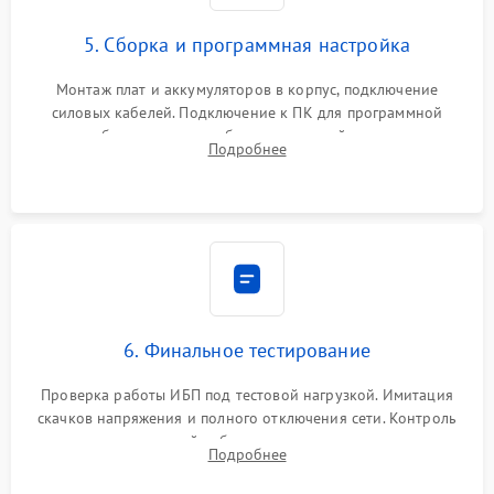
5. Сборка и программная настройка
Монтаж плат и аккумуляторов в корпус, подключение
силовых кабелей. Подключение к ПК для программной
калибровки констант батареи, настройки порогов
Подробнее
срабатывания AVR и сброса счетчиков старения АКБ.
6. Финальное тестирование
Проверка работы ИБП под тестовой нагрузкой. Имитация
скачков напряжения и полного отключения сети. Контроль
времени автономной работы, температурного режима и
Подробнее
корректности формы выходного сигнала.