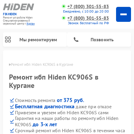
+7 (800) 301-55-83
Ежедневно, с 10:00 до 20:00
FIX-HIDEN
+7 (800) 301-55-83
Ремонт устройств Hiden
Специализированный
Звонок бесплатный по РФ
cервисный центр г.
Курган
Мы ремонтируем
Позвонить
ргане
Ремонт ибп Hiden KC906S в Кургане
Ремонт ибп Hiden KC906S в
Кургане
от 375 руб.
Стоимость ремонта
Бесплатная диагностика
даже при отказе
Привезем и увезем ибп Hiden KC906S сами
Гарантия на наши работы по ремонту ибп Hiden
до 3-х лет
KC906S
Срочный ремонт ибп Hiden KC906S в течении часа