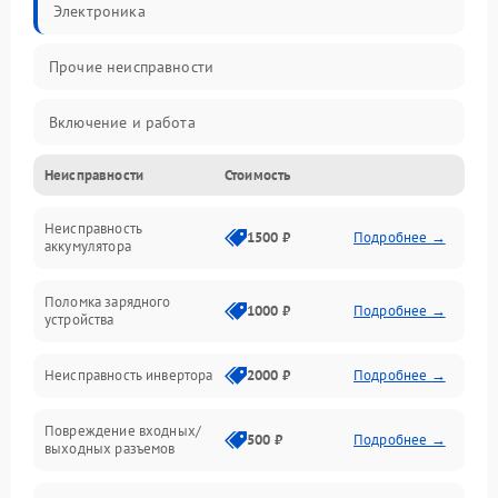
Электроника
Прочие неисправности
Включение и работа
Неисправности
Стоимость
Работа с нагрузкой
Неисправность
Звук и индикация
1500 ₽
Подробнее →
аккумулятора
Питание и режимы
Поломка зарядного
1000 ₽
Подробнее →
устройства
Интерфейсы и связь
Неисправность инвертора
2000 ₽
Подробнее →
Температура и эксплуатация
Повреждение входных/
500 ₽
Подробнее →
выходных разъемов
Механические повреждения