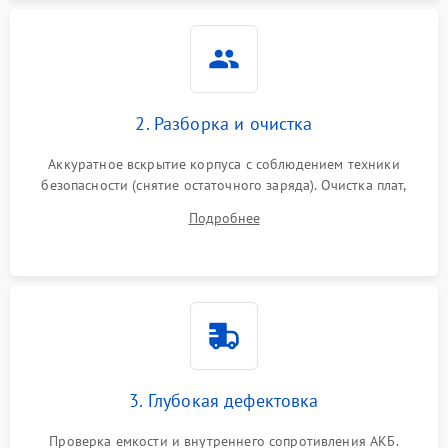
Неисправность системы
1500 ₽
Подробнее →
защиты
Неисправность системы
2000 ₽
Подробнее →
стабилизации
2. Разборка и очистка
Поломка системы
автоматического
1500 ₽
Подробнее →
Аккуратное вскрытие корпуса с соблюдением техники
переключения
безопасности (снятие остаточного заряда). Очистка плат,
радиаторов и кулеров от пыли с помощью сжатого воздуха
Неисправность системы
Подробнее
1500 ₽
Подробнее →
и кистей для предотвращения перегрева и замыканий.
мониторинга
Повреждение внутренних
500 ₽
Подробнее →
проводов
Неисправность системы
1500 ₽
Подробнее →
зарядки
3. Глубокая дефектовка
Поломка системы защиты
1000 ₽
Подробнее →
от перегрузок
Проверка емкости и внутреннего сопротивления АКБ.