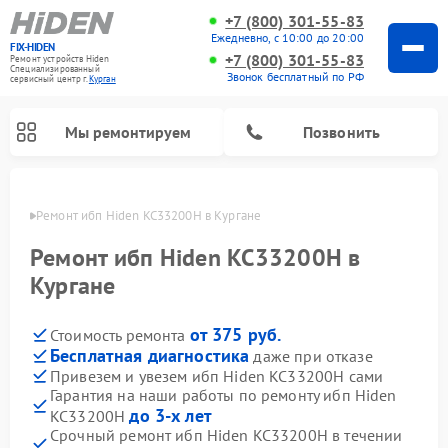
+7 (800) 301-55-83
Ежедневно, с 10:00 до 20:00
FIX-HIDEN
+7 (800) 301-55-83
Ремонт устройств Hiden
Специализированный
Звонок бесплатный по РФ
cервисный центр г.
Курган
Мы ремонтируем
Позвонить
ргане
Ремонт ибп Hiden KC33200H в Кургане
Ремонт ибп Hiden KC33200H в
Кургане
от 375 руб.
Стоимость ремонта
Бесплатная диагностика
даже при отказе
Привезем и увезем ибп Hiden KC33200H сами
Гарантия на наши работы по ремонту ибп Hiden
до 3-х лет
KC33200H
Срочный ремонт ибп Hiden KC33200H в течении