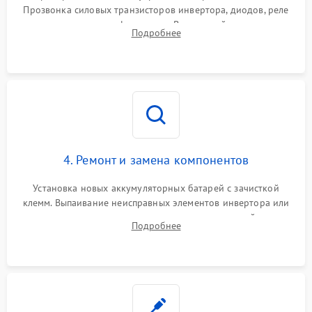
Прозвонка силовых транзисторов инвертора, диодов, реле
Неисправность системы
переключения и трансформатора. Визуальный поиск вздутых
Подробнее
защиты от короткого
1500 ₽
Подробнее →
конденсаторов и прогаров на печатной плате.
замыкания
Повреждение системы
1000 ₽
Подробнее →
защиты от перегрева
Неисправность системы
защиты от
1500 ₽
Подробнее →
перенапряжения
4. Ремонт и замена компонентов
Установка новых аккумуляторных батарей с зачисткой
клемм. Выпаивание неисправных элементов инвертора или
цепи зарядки и монтаж новых радиодеталей.
Подробнее
Восстановление поврежденных токоведущих дорожек и
замена реле.