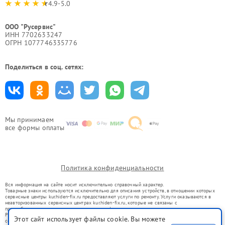
4.9-5.0
ООО "Русервис"
ИНН 7702633247
ОГРН 1077746335776
Поделиться в соц. сетях:
Мы принимаем
все формы оплаты
Политика конфиденциальности
Вся информация на сайте носит исключительно справочный характер.
Товарные знаки используются исключительно для описания устройств, в отношении которых
сервисные центры kur.hiden-fix.ru предоставляют услуги по ремонту. Услуги оказываются в
неавторизованных сервисных центрах kur.hiden-fix.ru, которые не связаны с
правообладателями товарных знаков или их официальными представителями.
Ремонт осуществляется для устройств, уже введенных в гражданский оборот в соответствии
Этот сайт использует файлы cookie. Вы можете
со статьей 1487 ГК РФ.