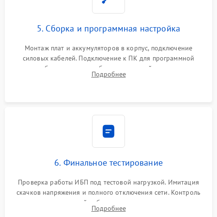
5. Сборка и программная настройка
Монтаж плат и аккумуляторов в корпус, подключение
силовых кабелей. Подключение к ПК для программной
калибровки констант батареи, настройки порогов
Подробнее
срабатывания AVR и сброса счетчиков старения АКБ.
6. Финальное тестирование
Проверка работы ИБП под тестовой нагрузкой. Имитация
скачков напряжения и полного отключения сети. Контроль
времени автономной работы, температурного режима и
Подробнее
корректности формы выходного сигнала.