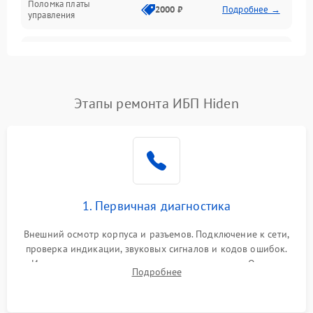
Поломка платы
Механика
2000 ₽
Подробнее →
управления
Неисправность
3000 ₽
Подробнее →
трансформатора
Повреждение
Этапы ремонта ИБП Hiden
500 ₽
Подробнее →
конденсаторов
Поломка предохранителя
100 ₽
Подробнее →
Неисправность системы
1000 ₽
Подробнее →
охлаждения
1. Первичная диагностика
Неисправность
500 ₽
Подробнее →
Внешний осмотр корпуса и разъемов. Подключение к сети,
индикаторов
проверка индикации, звуковых сигналов и кодов ошибок.
Измерение входного и выходного напряжения. Оценка
Поломка фильтров
Подробнее
1000 ₽
Подробнее →
реакции ИБП на отключение основного питания без
(EMI/EMC)
нагрузки.