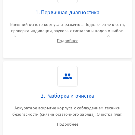
1. Первичная диагностика
Внешний осмотр корпуса и разъемов. Подключение к сети,
проверка индикации, звуковых сигналов и кодов ошибок.
Измерение входного и выходного напряжения. Оценка
Подробнее
реакции ИБП на отключение основного питания без
нагрузки.
2. Разборка и очистка
Аккуратное вскрытие корпуса с соблюдением техники
безопасности (снятие остаточного заряда). Очистка плат,
радиаторов и кулеров от пыли с помощью сжатого воздуха
Подробнее
и кистей для предотвращения перегрева и замыканий.