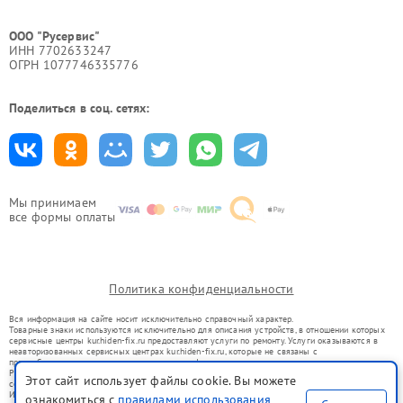
ООО "Русервис"
ИНН 7702633247
ОГРН 1077746335776
Поделиться в соц. сетях:
Мы принимаем
все формы оплаты
Политика конфиденциальности
Вся информация на сайте носит исключительно справочный характер.
Товарные знаки используются исключительно для описания устройств, в отношении которых
сервисные центры kur.hiden-fix.ru предоставляют услуги по ремонту. Услуги оказываются в
неавторизованных сервисных центрах kur.hiden-fix.ru, которые не связаны с
правообладателями товарных знаков или их официальными представителями.
Ремонт осуществляется для устройств, уже введенных в гражданский оборот в соответствии
Этот сайт использует файлы cookie. Вы можете
со статьей 1487 ГК РФ.
Использование товарных знаков не преследует цели индивидуализации услуг или введения
ознакомиться с
правилами использования