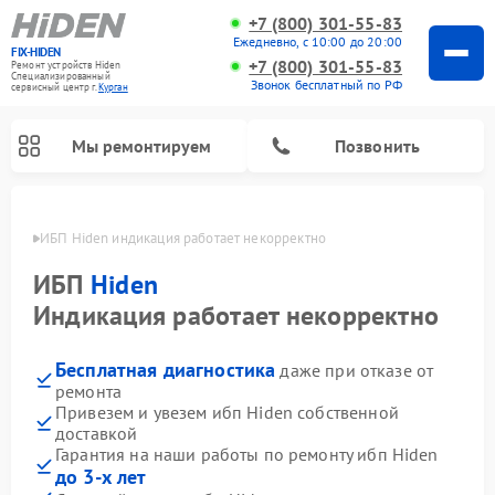
+7 (800) 301-55-83
Ежедневно, с 10:00 до 20:00
FIX-HIDEN
+7 (800) 301-55-83
Ремонт устройств Hiden
Специализированный
Звонок бесплатный по РФ
cервисный центр г.
Курган
Мы ремонтируем
Позвонить
ргане
ИБП Hiden индикация работает некорректно
ИБП
Hiden
Индикация работает некорректно
Бесплатная диагностика
даже при отказе от
ремонта
Привезем и увезем ибп Hiden собственной
доставкой
Гарантия на наши работы по ремонту ибп Hiden
до 3-х лет