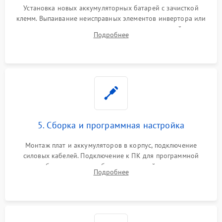
Установка новых аккумуляторных батарей с зачисткой
клемм. Выпаивание неисправных элементов инвертора или
цепи зарядки и монтаж новых радиодеталей.
Подробнее
Восстановление поврежденных токоведущих дорожек и
замена реле.
5. Сборка и программная настройка
Монтаж плат и аккумуляторов в корпус, подключение
силовых кабелей. Подключение к ПК для программной
калибровки констант батареи, настройки порогов
Подробнее
срабатывания AVR и сброса счетчиков старения АКБ.