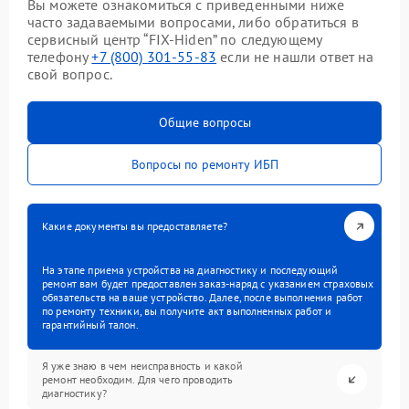
Вы можете ознакомиться с приведенными ниже
часто задаваемыми вопросами, либо обратиться в
сервисный центр “FIX-Hiden” по следующему
телефону
+7 (800) 301-55-83
если не нашли ответ на
свой вопрос.
Общие вопросы
Вопросы по ремонту ИБП
Какие документы вы предоставляете?
На этапе приема устройства на диагностику и последующий
ремонт вам будет предоставлен заказ-наряд с указанием страховых
обязательств на ваше устройство. Далее, после выполнения работ
по ремонту техники, вы получите акт выполненных работ и
гарантийный талон.
Я уже знаю в чем неисправность и какой
ремонт необходим. Для чего проводить
диагностику?