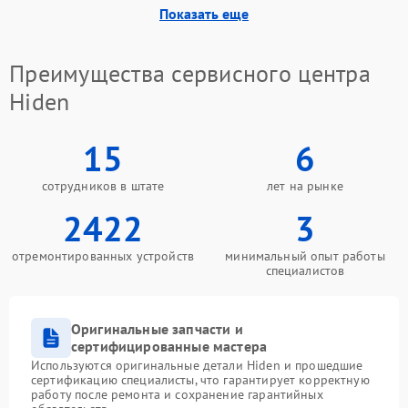
Показать еще
Неисправность системы
1000 ₽
Подробнее →
охлаждения
Преимущества сервисного центра
Неисправность
Hiden
500 ₽
Подробнее →
индикаторов
15
6
Поломка фильтров
1000 ₽
Подробнее →
(EMI/EMC)
сотрудников в штате
лет на рынке
Неисправность системы
2422
3
1500 ₽
Подробнее →
защиты
отремонтированных устройств
минимальный опыт работы
специалистов
Неисправность системы
2000 ₽
Подробнее →
стабилизации
Оригинальные запчасти и
Поломка системы
сертифицированные мастера
автоматического
1500 ₽
Подробнее →
переключения
Используются оригинальные детали Hiden и прошедшие
сертификацию специалисты, что гарантирует корректную
работу после ремонта и сохранение гарантийных
Неисправность системы