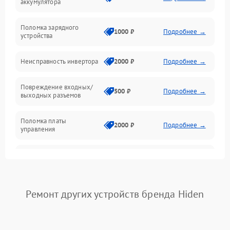
аккумулятора
Питание и режимы
Поломка зарядного
1000 ₽
Подробнее →
устройства
Интерфейсы и связь
Неисправность инвертора
2000 ₽
Подробнее →
Температура и эксплуатация
Повреждение входных/
500 ₽
Подробнее →
выходных разъемов
Механические повреждения
Поломка платы
Механика
2000 ₽
Подробнее →
управления
Неисправность
3000 ₽
Подробнее →
трансформатора
Повреждение
Ремонт других устройств бренда Hiden
500 ₽
Подробнее →
конденсаторов
Поломка предохранителя
100 ₽
Подробнее →