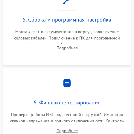
5. Сборка и программная настройка
Монтаж плат и аккумуляторов в корпус, подключение
силовых кабелей. Подключение к ПК для программной
калибровки констант батареи, настройки порогов
Подробнее
срабатывания AVR и сброса счетчиков старения АКБ.
6. Финальное тестирование
Проверка работы ИБП под тестовой нагрузкой. Имитация
скачков напряжения и полного отключения сети. Контроль
времени автономной работы, температурного режима и
Подробнее
корректности формы выходного сигнала.