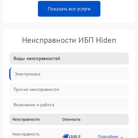
Показать все услуги
Неисправности ИБП Hiden
Виды неисправностей
Электроника
Прочие неисправности
Включение и работа
Неисправности
Стоимость
Работа с нагрузкой
Неисправность
Звук и индикация
1500 ₽
Подробнее →