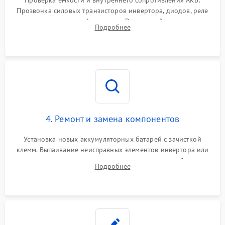
Проверка емкости и внутреннего сопротивления АКБ.
Прозвонка силовых транзисторов инвертора, диодов, реле
переключения и трансформатора. Визуальный поиск вздутых
Подробнее
конденсаторов и прогаров на печатной плате.
4. Ремонт и замена компонентов
Установка новых аккумуляторных батарей с зачисткой
клемм. Выпаивание неисправных элементов инвертора или
цепи зарядки и монтаж новых радиодеталей.
Подробнее
Восстановление поврежденных токоведущих дорожек и
замена реле.