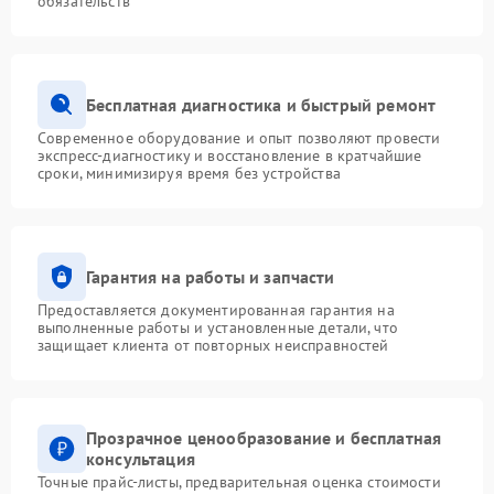
обязательств
1500 ₽
Подробнее →
мониторинга
Повреждение внутренних
500 ₽
Подробнее →
проводов
Бесплатная диагностика и быстрый ремонт
Современное оборудование и опыт позволяют провести
Неисправность системы
1500 ₽
Подробнее →
экспресс-диагностику и восстановление в кратчайшие
зарядки
сроки, минимизируя время без устройства
Поломка системы защиты
1000 ₽
Подробнее →
от перегрузок
Гарантия на работы и запчасти
Неисправность системы
защиты от короткого
1500 ₽
Подробнее →
Предоставляется документированная гарантия на
замыкания
выполненные работы и установленные детали, что
защищает клиента от повторных неисправностей
Повреждение системы
1000 ₽
Подробнее →
защиты от перегрева
Прозрачное ценообразование и бесплатная
Неисправность системы
консультация
защиты от
1500 ₽
Подробнее →
Точные прайс-листы, предварительная оценка стоимости
перенапряжения