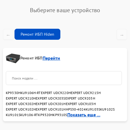
Выберите ваше устройство
←
→
Ремонт ИБП Hiden
Перейти
Ремонт ИБП
KP9330H
KU9106H-RT
EXPERT UDC9220H
EXPERT UDC9215H
EXPERT UDC9210H
EXPERT UDC9203S
EXPERT UDC9203H
EXPERT UDC9202H
EXPERT UDC9201H
EXPERT UDC9103H
EXPERT UDC9102H
EXPERT UDC9101H
HPS30-4024
KU9103S
KU9102S
Показать еще ...
KU9101S
KU9106-RT
KP9320H
KP9310S